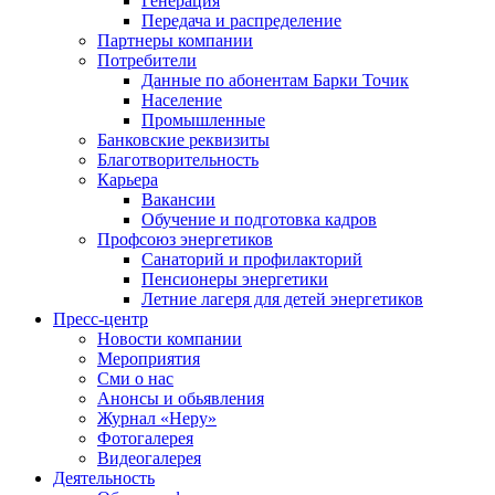
Генерация
Передача и распределение
Партнеры компании
Потребители
Данные по абонентам Барки Точик
Население
Промышленные
Банковские реквизиты
Благотворительность
Карьера
Вакансии
Обучение и подготовка кадров
Профсоюз энергетиков
Санаторий и профилакторий
Пенсионеры энергетики
Летние лагеря для детей энергетиков
Пресс-центр
Новости компании
Мероприятия
Сми о нас
Анонсы и обьявления
Журнал «Неру»
Фотогалерея
Видеогалерея
Деятельность