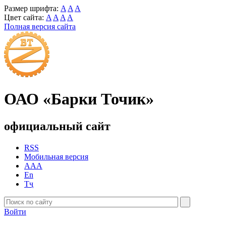
Размер шрифта:
A
A
A
Цвет сайта:
A
A
A
A
Полная версия сайта
ОАО «Барки Точик»
официальный сайт
RSS
Мобильная версия
AAA
En
Тҷ
Войти