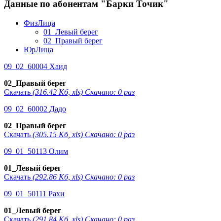
Данные по абонентам "Барки Точик"
ФизЛица
01_Левый берег
02_Правый берег
ЮрЛица
09_02_60004 Хаид
02_Правый берег
Скачать
(316.42 Кб, xls) Скачано: 0 раз
09_02_60002 Дадо
02_Правый берег
Скачать
(305.15 Кб, xls) Скачано: 0 раз
09_01_50113 Олим
01_Левый берег
Скачать
(292.86 Кб, xls) Скачано: 0 раз
09_01_50111 Рахи
01_Левый берег
Скачать
(291.84 Кб, xls) Скачано: 0 раз