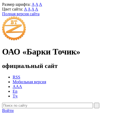
Размер шрифта:
A
A
A
Цвет сайта:
A
A
A
A
Полная версия сайта
ОАО «Барки Точик»
официальный сайт
RSS
Мобильная версия
AAA
En
Тҷ
Войти