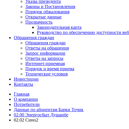
Указы президента
Законы и Постановления
Порядок обжалования
Открытые данные
Прозрачность
Законодательная карта
Руководство по обеспечению доступности веб
Обращения граждан
Обращения граждан
Ответы на обращения
Запрос информации
Ответы на запросы
Интернет-приемная
Порядок и время приема
Технические условия
Инвестиции
Контакты
Главная
О компании
Потребители
Данные по абонентам Барки Точик
02.00 Энергосбыт Душанбе
02.02 Сино2