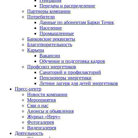
Генерация
Передача и распределение
Партнеры компании
Потребители
Данные по абонентам Барки Точик
Население
Промышленные
Банковские реквизиты
Благотворительность
Карьера
Вакансии
Обучение и подготовка кадров
Профсоюз энергетиков
Санаторий и профилакторий
Пенсионеры энергетики
Летние лагеря для детей энергетиков
Пресс-центр
Новости компании
Мероприятия
Сми о нас
Анонсы и обьявления
Журнал «Неру»
Фотогалерея
Видеогалерея
Деятельность