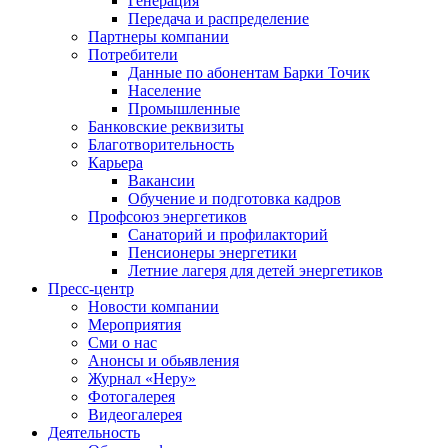
Генерация
Передача и распределение
Партнеры компании
Потребители
Данные по абонентам Барки Точик
Население
Промышленные
Банковские реквизиты
Благотворительность
Карьера
Вакансии
Обучение и подготовка кадров
Профсоюз энергетиков
Санаторий и профилакторий
Пенсионеры энергетики
Летние лагеря для детей энергетиков
Пресс-центр
Новости компании
Мероприятия
Сми о нас
Анонсы и обьявления
Журнал «Неру»
Фотогалерея
Видеогалерея
Деятельность