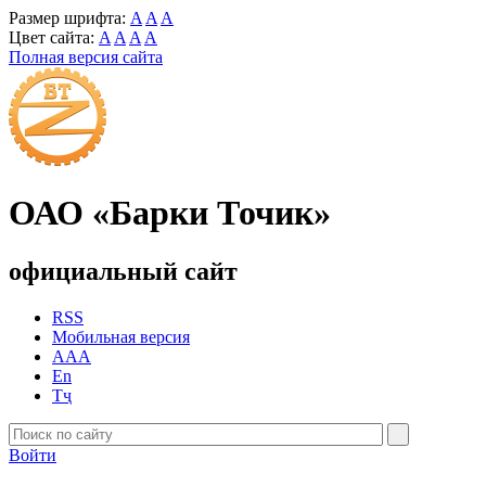
Размер шрифта:
A
A
A
Цвет сайта:
A
A
A
A
Полная версия сайта
ОАО «Барки Точик»
официальный сайт
RSS
Мобильная версия
AAA
En
Тҷ
Войти