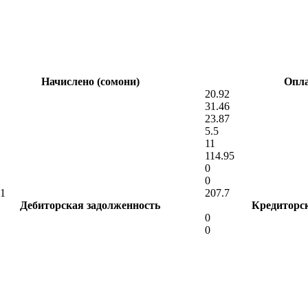
Начислено (сомони)
Опла
20.92
31.46
23.87
5.5
11
114.95
0
0
01
207.7
Дебиторская задолженность
Кредиторс
0
0