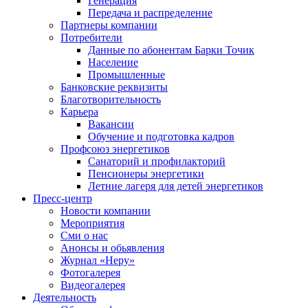
Генерация
Передача и распределение
Партнеры компании
Потребители
Данные по абонентам Барки Точик
Население
Промышленные
Банковские реквизиты
Благотворительность
Карьера
Вакансии
Обучение и подготовка кадров
Профсоюз энергетиков
Санаторий и профилакторий
Пенсионеры энергетики
Летние лагеря для детей энергетиков
Пресс-центр
Новости компании
Мероприятия
Сми о нас
Анонсы и обьявления
Журнал «Неру»
Фотогалерея
Видеогалерея
Деятельность