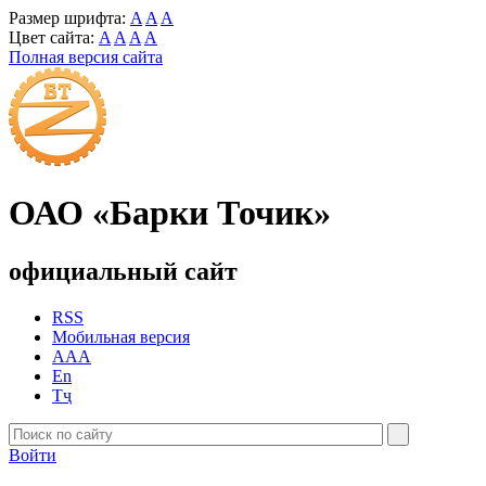
Размер шрифта:
A
A
A
Цвет сайта:
A
A
A
A
Полная версия сайта
ОАО «Барки Точик»
официальный сайт
RSS
Мобильная версия
AAA
En
Тҷ
Войти