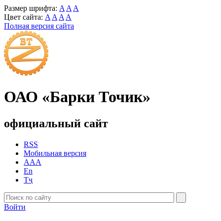
Размер шрифта:
A
A
A
Цвет сайта:
A
A
A
A
Полная версия сайта
ОАО «Барки Точик»
официальный сайт
RSS
Мобильная версия
AAA
En
Тҷ
Войти