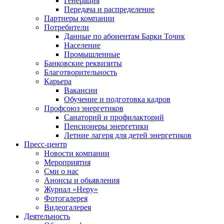
Генерация
Передача и распределение
Партнеры компании
Потребители
Данные по абонентам Барки Точик
Население
Промышленные
Банковские реквизиты
Благотворительность
Карьера
Вакансии
Обучение и подготовка кадров
Профсоюз энергетиков
Санаторий и профилакторий
Пенсионеры энергетики
Летние лагеря для детей энергетиков
Пресс-центр
Новости компании
Мероприятия
Сми о нас
Анонсы и обьявления
Журнал «Неру»
Фотогалерея
Видеогалерея
Деятельность