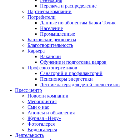
Генерация
Передача и распределение
Партнеры компании
Потребители
Данные по абонентам Барки Точик
Население
Промышленные
Банковские реквизиты
Благотворительность
Карьера
Вакансии
Обучение и подготовка кадров
Профсоюз энергетиков
Санаторий и профилакторий
Пенсионеры энергетики
Летние лагеря для детей энергетиков
Пресс-центр
Новости компании
Мероприятия
Сми о нас
Анонсы и обьявления
Журнал «Неру»
Фотогалерея
Видеогалерея
Деятельность