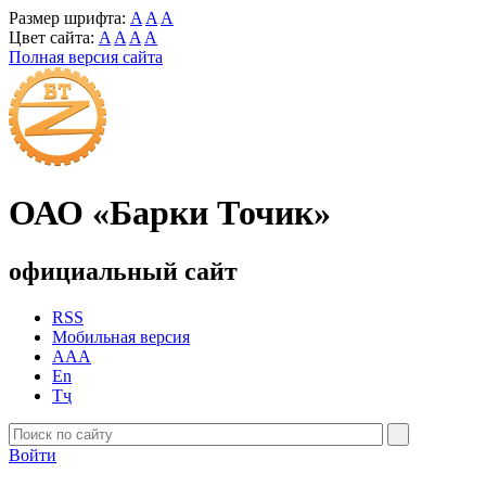
Размер шрифта:
A
A
A
Цвет сайта:
A
A
A
A
Полная версия сайта
ОАО «Барки Точик»
официальный сайт
RSS
Мобильная версия
AAA
En
Тҷ
Войти