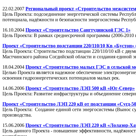
22.02.2007
Региональный проект «Строительство межсистем
Цель Проекта: подсоединение энергетической системы Респуб
потенциала, надёжности и безопасности энергосистемы Респу
16.10.2004
Проект «Строительство Сангтудинской ГЭС 1»
Цель Проекта: В рамках среднесрочной программы (2006-2010 г
Проект «Строительство подстанции 220/110/10 Кв «Бустон»
Цель Проекта: Строительство подстанции 220/110/10 кВ с дв
Мастчинского района Согдийской области и создания единой 
18.04.2004
Проект «Строительство малых ГЭС в сельской ме
Целью Проекта является надежное обеспечение электроэнерги
освоения гидроэнергетических потенциалов малых рек.
14.06.2006
Проект «Строительство ЛЭП 500 кВ «Юг-Север»
Цель Проекта: Развитие инфраструктуры и объединение север
Проект «Строительство ЛЭП 220 кВ от подстанции «Сугд-5
Цель Проекта: Создание единой сети энергосистемы (Вынос су
производства.
15.06.2006
Проект «Строительство ЛЭП 220 кВ «Лолазор-Ха
Цель данного Проекта - повышение эффективности, надёжност