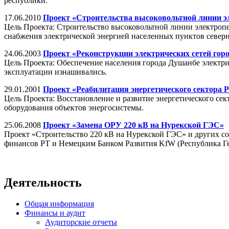
республики.
17.06.2010
Проект «Строительства высоковольтной линии э
Цель Проекта: Строительство высоковольтной линии электропе
снабжения электрической энергией населенных пунктов северн
24.06.2003
Проект «Реконструкции электрических сетей гор
Цель Проекта: Обеспечение населения города Душанбе электри
эксплуатации изнашивались.
29.01.2001
Проект «Реабилитация энергетического сектора 
Цель Проекта: Восстановление и развитие энергетического сек
оборудования объектов энергосистемы.
25.06.2008
Проект «Замена ОРУ 220 кВ на Нурекской ГЭС»
Проект «Строительство 220 кВ на Нурекской ГЭС» и других со
финансов РТ и Немецким Банком Развития KfW (Республика Г
Деятельность
Общая информация
Финансы и аудит
Аудиторские отчеты