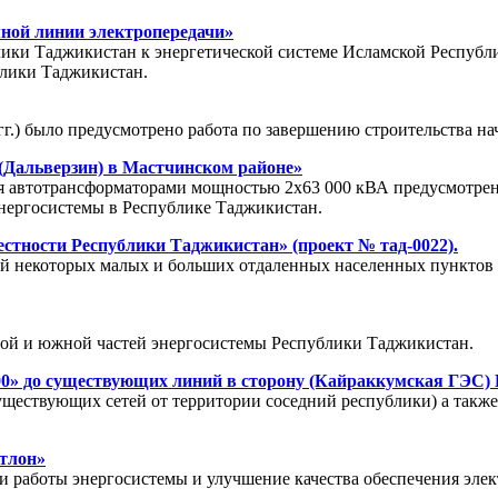
ной линии электропередачи»
лики Таджикистан к энергетической системе Исламской Респуб
блики Таджикистан.
г.) было предусмотрено работа по завершению строительства на
 (Дальверзин) в Мастчинском районе»
умя автотрансформаторами мощностью 2х63 000 кВА предусмотре
энергосистемы в Республике Таджикистан.
стности Республики Таджикистан» (проект № тад-0022).
ей некоторых малых и больших отдаленных населенных пунктов 
ной и южной частей энергосистемы Республики Таджикистан.
00» до существующих линий в сторону (Кайраккумская ГЭС) 
ществующих сетей от территории соседний республики) а также
тлон»
и работы энергосистемы и улучшение качества обеспечения эле