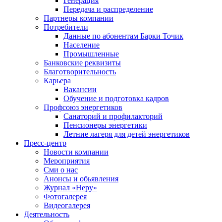
Генерация
Передача и распределение
Партнеры компании
Потребители
Данные по абонентам Барки Точик
Население
Промышленные
Банковские реквизиты
Благотворительность
Карьера
Вакансии
Обучение и подготовка кадров
Профсоюз энергетиков
Санаторий и профилакторий
Пенсионеры энергетики
Летние лагеря для детей энергетиков
Пресс-центр
Новости компании
Мероприятия
Сми о нас
Анонсы и обьявления
Журнал «Неру»
Фотогалерея
Видеогалерея
Деятельность