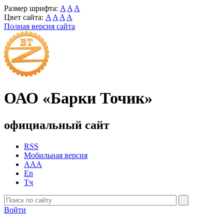
Размер шрифта:
A
A
A
Цвет сайта:
A
A
A
A
Полная версия сайта
ОАО «Барки Точик»
официальный сайт
RSS
Мобильная версия
AAA
En
Тҷ
Войти