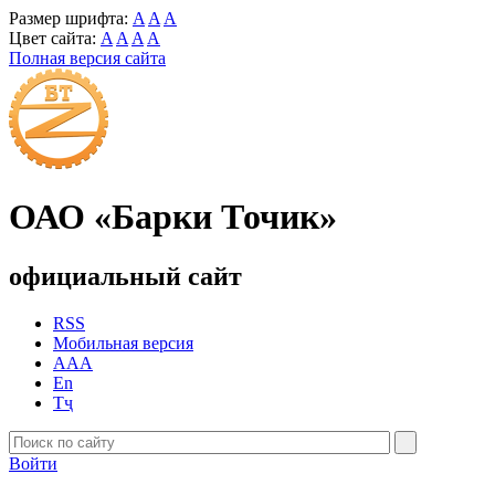
Размер шрифта:
A
A
A
Цвет сайта:
A
A
A
A
Полная версия сайта
ОАО «Барки Точик»
официальный сайт
RSS
Мобильная версия
AAA
En
Тҷ
Войти