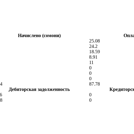
Начислено (сомони)
Опла
25.08
24.2
18.59
8.91
11
0
0
0
74
87.78
Дебиторская задолженность
Кредиторс
6
0
18
0