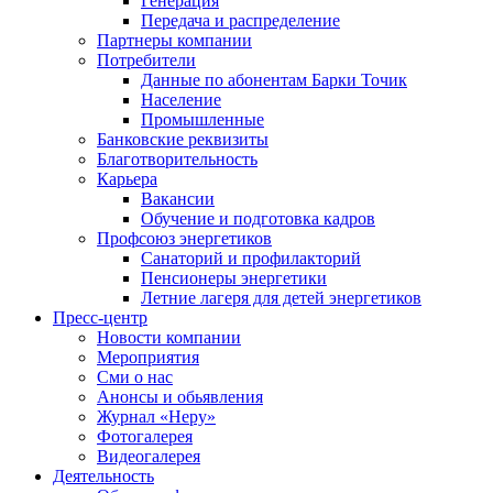
Генерация
Передача и распределение
Партнеры компании
Потребители
Данные по абонентам Барки Точик
Население
Промышленные
Банковские реквизиты
Благотворительность
Карьера
Вакансии
Обучение и подготовка кадров
Профсоюз энергетиков
Санаторий и профилакторий
Пенсионеры энергетики
Летние лагеря для детей энергетиков
Пресс-центр
Новости компании
Мероприятия
Сми о нас
Анонсы и обьявления
Журнал «Неру»
Фотогалерея
Видеогалерея
Деятельность