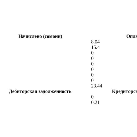
Начислено (сомони)
Опла
8.04
15.4
0
0
0
0
0
0
23.44
Дебиторская задолженность
Кредиторс
0
0.21