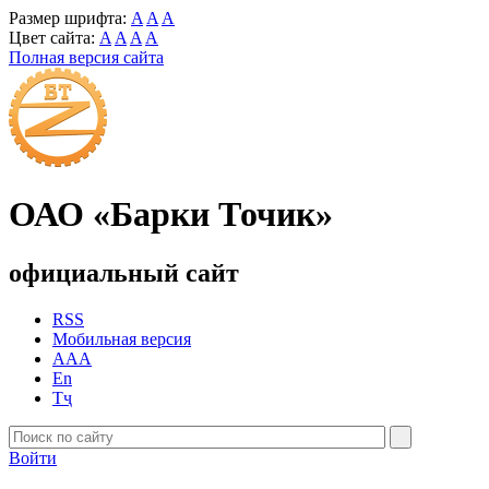
Размер шрифта:
A
A
A
Цвет сайта:
A
A
A
A
Полная версия сайта
ОАО «Барки Точик»
официальный сайт
RSS
Мобильная версия
AAA
En
Тҷ
Войти