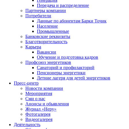
Генерация
Передача и распределение
Партнеры компании
Потребители
Данные по абонентам Барки Точик
Население
Промышленные
Банковские реквизиты
Благотворительность
Карьера
Вакансии
Обучение и подготовка кадров
Профсоюз энергетиков
Санаторий и профилакторий
Пенсионеры энергетики
Летние лагеря для детей энергетиков
Пресс-центр
Новости компании
Мероприятия
Сми о нас
Анонсы и обьявления
Журнал «Неру»
Фотогалерея
Видеогалерея
Деятельность