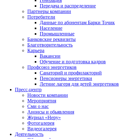
Генерация
Передача и распределение
Партнеры компании
Потребители
Данные по абонентам Барки Точик
Население
Промышленные
Банковские реквизиты
Благотворительность
Карьера
Вакансии
Обучение и подготовка кадров
Профсоюз энергетиков
Санаторий и профилакторий
Пенсионеры энергетики
Летние лагеря для детей энергетиков
Пресс-центр
Новости компании
Мероприятия
Сми о нас
Анонсы и обьявления
Журнал «Неру»
Фотогалерея
Видеогалерея
Деятельность