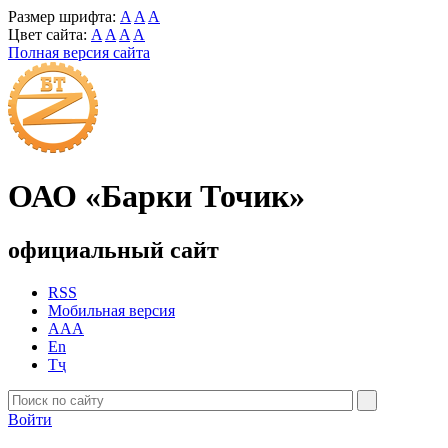
Размер шрифта:
A
A
A
Цвет сайта:
A
A
A
A
Полная версия сайта
ОАО «Барки Точик»
официальный сайт
RSS
Мобильная версия
AAA
En
Тҷ
Войти