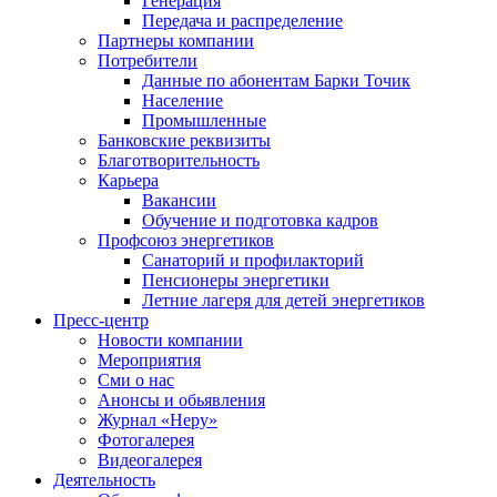
Генерация
Передача и распределение
Партнеры компании
Потребители
Данные по абонентам Барки Точик
Население
Промышленные
Банковские реквизиты
Благотворительность
Карьера
Вакансии
Обучение и подготовка кадров
Профсоюз энергетиков
Санаторий и профилакторий
Пенсионеры энергетики
Летние лагеря для детей энергетиков
Пресс-центр
Новости компании
Мероприятия
Сми о нас
Анонсы и обьявления
Журнал «Неру»
Фотогалерея
Видеогалерея
Деятельность