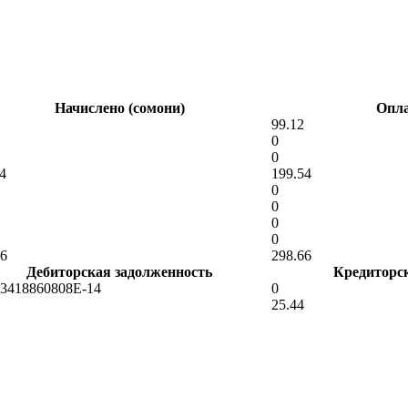
Начислено (сомони)
Опла
99.12
0
0
4
199.54
0
0
0
0
66
298.66
Дебиторская задолженность
Кредиторс
43418860808E-14
0
25.44