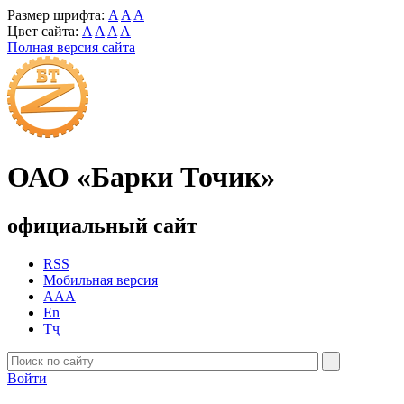
Размер шрифта:
A
A
A
Цвет сайта:
A
A
A
A
Полная версия сайта
ОАО «Барки Точик»
официальный сайт
RSS
Мобильная версия
AAA
En
Тҷ
Войти