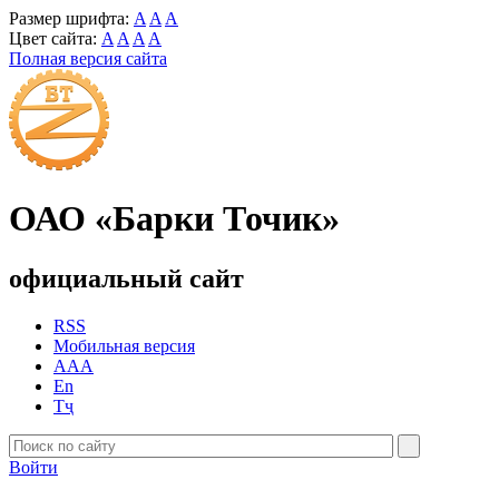
Размер шрифта:
A
A
A
Цвет сайта:
A
A
A
A
Полная версия сайта
ОАО «Барки Точик»
официальный сайт
RSS
Мобильная версия
AAA
En
Тҷ
Войти