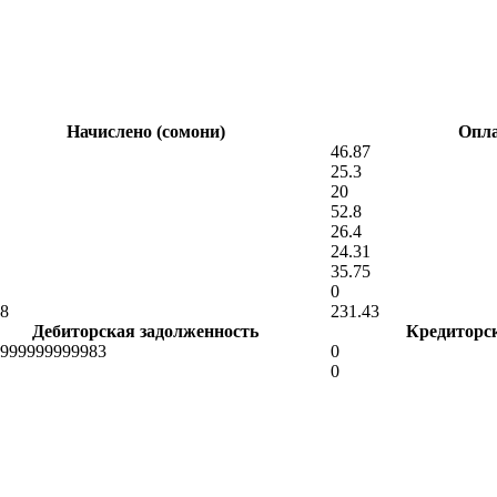
Начислено (сомони)
Опла
46.87
25.3
20
52.8
26.4
24.31
35.75
0
48
231.43
Дебиторская задолженность
Кредиторс
9999999999983
0
0