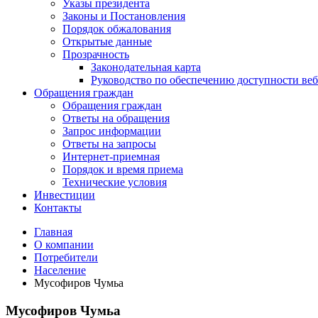
Указы президента
Законы и Постановления
Порядок обжалования
Открытые данные
Прозрачность
Законодательная карта
Руководство по обеспечению доступности веб
Обращения граждан
Обращения граждан
Ответы на обращения
Запрос информации
Ответы на запросы
Интернет-приемная
Порядок и время приема
Технические условия
Инвестиции
Контакты
Главная
О компании
Потребители
Население
Мусофиров Чумьа
Мусофиров Чумьа