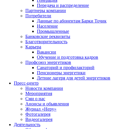
Генерация
Передача и распределение
Партнеры компании
Потребители
Данные по абонентам Барки Точик
Население
Промышленные
Банковские реквизиты
Благотворительность
Карьера
Вакансии
Обучение и подготовка кадров
Профсоюз энергетиков
Санаторий и профилакторий
Пенсионеры энергетики
Летние лагеря для детей энергетиков
Пресс-центр
Новости компании
Мероприятия
Сми о нас
Анонсы и обьявления
Журнал «Неру»
Фотогалерея
Видеогалерея
Деятельность