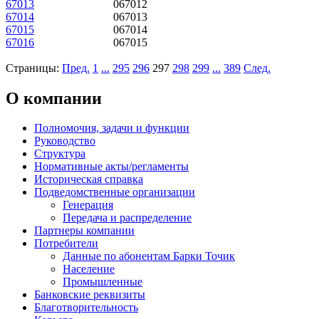
67013
067012
67014
067013
67015
067014
67016
067015
Страницы:
Пред.
1
...
295
296
297
298
299
...
389
След.
О компании
Полномочия, задачи и функции
Руководство
Структура
Нормативные акты/регламенты
Историческая справка
Подведомственные организации
Генерация
Передача и распределение
Партнеры компании
Потребители
Данные по абонентам Барки Точик
Население
Промышленные
Банковские реквизиты
Благотворительность