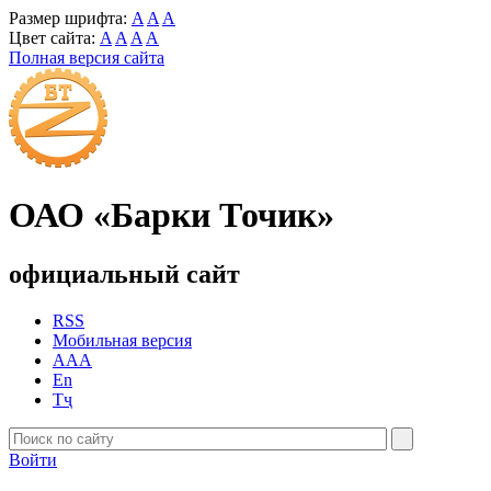
Размер шрифта:
A
A
A
Цвет сайта:
A
A
A
A
Полная версия сайта
ОАО «Барки Точик»
официальный сайт
RSS
Мобильная версия
AAA
En
Тҷ
Войти