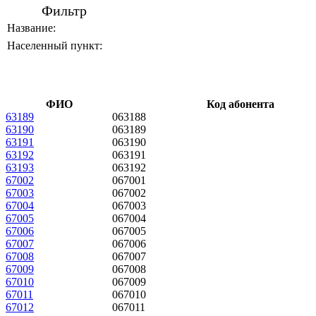
Фильтр
Название:
Населенный пункт:
ФИО
Код абонента
63189
063188
63190
063189
63191
063190
63192
063191
63193
063192
67002
067001
67003
067002
67004
067003
67005
067004
67006
067005
67007
067006
67008
067007
67009
067008
67010
067009
67011
067010
67012
067011