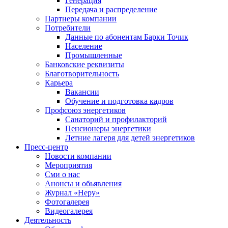
Генерация
Передача и распределение
Партнеры компании
Потребители
Данные по абонентам Барки Точик
Население
Промышленные
Банковские реквизиты
Благотворительность
Карьера
Вакансии
Обучение и подготовка кадров
Профсоюз энергетиков
Санаторий и профилакторий
Пенсионеры энергетики
Летние лагеря для детей энергетиков
Пресс-центр
Новости компании
Мероприятия
Сми о нас
Анонсы и обьявления
Журнал «Неру»
Фотогалерея
Видеогалерея
Деятельность