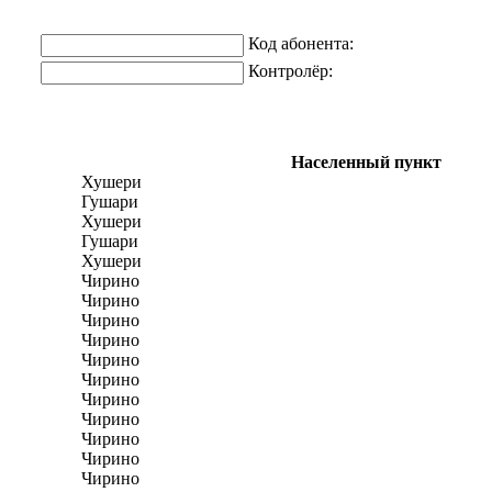
Код абонента:
Контролёр:
Населенный пункт
Хушери
Гушари
Хушери
Гушари
Хушери
Чирино
Чирино
Чирино
Чирино
Чирино
Чирино
Чирино
Чирино
Чирино
Чирино
Чирино