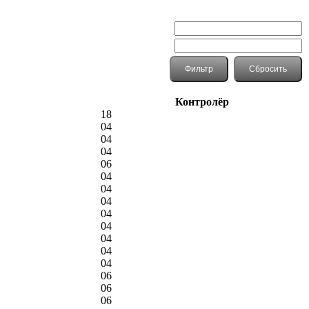
Контролёр
18
04
04
04
06
04
04
04
04
04
04
04
04
06
06
06