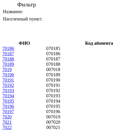
Фильтр
Название:
Населенный пункт:
ФИО
Код абонента
70186
070185
70187
070186
70188
070187
70189
070188
7019
007018
70190
070189
70191
070190
70192
070191
70193
070192
70194
070193
70195
070194
70196
070195
70197
070196
7020
007019
7021
007020
7022
007021