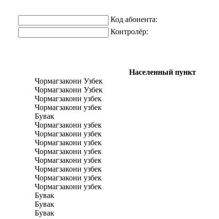
Код абонента:
Контролёр:
Населенный пункт
Чормагзакони Узбек
Чормагзакони Узбек
Чормагзакони узбек
Чормагзакони узбек
Бувак
Чормагзакони узбек
Чормагзакони узбек
Чормагзакони узбек
Чормагзакони узбек
Чормагзакони узбек
Чормагзакони узбек
Чормагзакони узбек
Чормагзакони узбек
Бувак
Бувак
Бувак