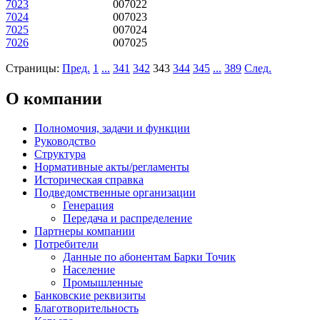
7023
007022
7024
007023
7025
007024
7026
007025
Страницы:
Пред.
1
...
341
342
343
344
345
...
389
След.
О компании
Полномочия, задачи и функции
Руководство
Структура
Нормативные акты/регламенты
Историческая справка
Подведомственные организации
Генерация
Передача и распределение
Партнеры компании
Потребители
Данные по абонентам Барки Точик
Население
Промышленные
Банковские реквизиты
Благотворительность