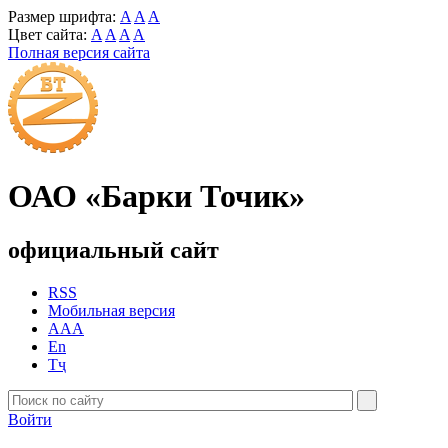
Размер шрифта:
A
A
A
Цвет сайта:
A
A
A
A
Полная версия сайта
ОАО «Барки Точик»
официальный сайт
RSS
Мобильная версия
AAA
En
Тҷ
Войти