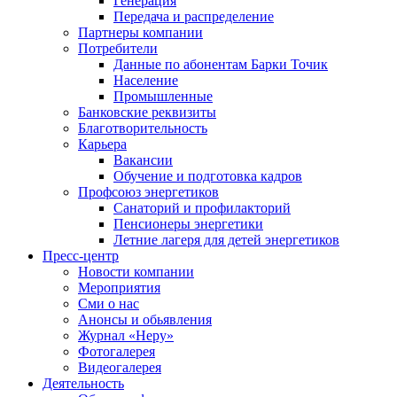
Генерация
Передача и распределение
Партнеры компании
Потребители
Данные по абонентам Барки Точик
Население
Промышленные
Банковские реквизиты
Благотворительность
Карьера
Вакансии
Обучение и подготовка кадров
Профсоюз энергетиков
Санаторий и профилакторий
Пенсионеры энергетики
Летние лагеря для детей энергетиков
Пресс-центр
Новости компании
Мероприятия
Сми о нас
Анонсы и обьявления
Журнал «Неру»
Фотогалерея
Видеогалерея
Деятельность