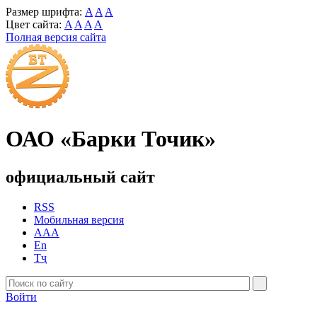
Размер шрифта:
A
A
A
Цвет сайта:
A
A
A
A
Полная версия сайта
ОАО «Барки Точик»
официальный сайт
RSS
Мобильная версия
AAA
En
Тҷ
Войти