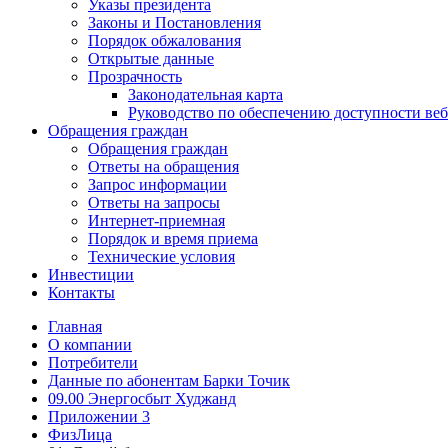
Указы президента
Законы и Постановления
Порядок обжалования
Открытые данные
Прозрачность
Законодательная карта
Руководство по обеспечению доступности веб
Обращения граждан
Обращения граждан
Ответы на обращения
Запрос информации
Ответы на запросы
Интернет-приемная
Порядок и время приема
Технические условия
Инвестиции
Контакты
Главная
О компании
Потребители
Данные по абонентам Барки Точик
09.00 Энергосбыт Худжанд
Приложении 3
ФизЛица