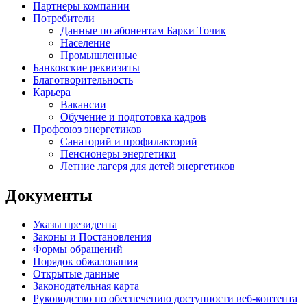
Партнеры компании
Потребители
Данные по абонентам Барки Точик
Население
Промышленные
Банковские реквизиты
Благотворительность
Карьера
Вакансии
Обучение и подготовка кадров
Профсоюз энергетиков
Санаторий и профилакторий
Пенсионеры энергетики
Летние лагеря для детей энергетиков
Документы
Указы президента
Законы и Постановления
Формы обращений
Порядок обжалования
Открытые данные
Законодательная карта
Руководство по обеспечению доступности веб-контента