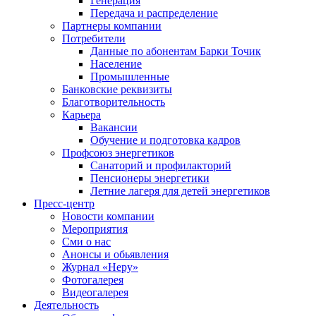
Генерация
Передача и распределение
Партнеры компании
Потребители
Данные по абонентам Барки Точик
Население
Промышленные
Банковские реквизиты
Благотворительность
Карьера
Вакансии
Обучение и подготовка кадров
Профсоюз энергетиков
Санаторий и профилакторий
Пенсионеры энергетики
Летние лагеря для детей энергетиков
Пресс-центр
Новости компании
Мероприятия
Сми о нас
Анонсы и обьявления
Журнал «Неру»
Фотогалерея
Видеогалерея
Деятельность