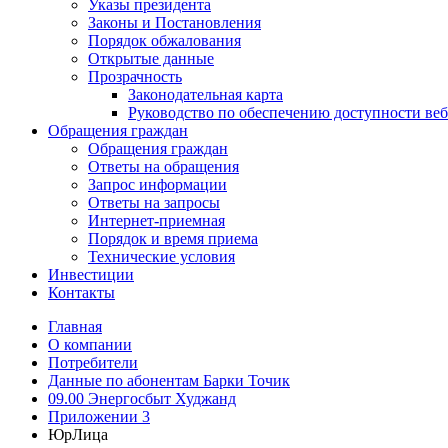
Указы президента
Законы и Постановления
Порядок обжалования
Открытые данные
Прозрачность
Законодательная карта
Руководство по обеспечению доступности веб
Обращения граждан
Обращения граждан
Ответы на обращения
Запрос информации
Ответы на запросы
Интернет-приемная
Порядок и время приема
Технические условия
Инвестиции
Контакты
Главная
О компании
Потребители
Данные по абонентам Барки Точик
09.00 Энергосбыт Худжанд
Приложении 3
ЮрЛица