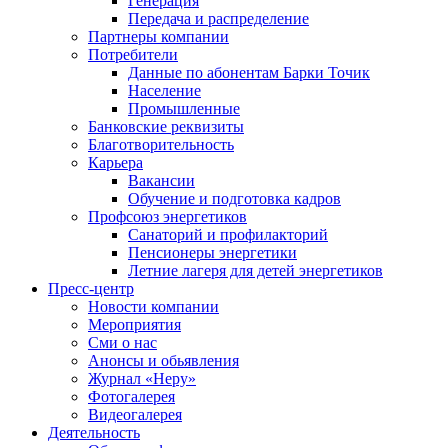
Генерация
Передача и распределение
Партнеры компании
Потребители
Данные по абонентам Барки Точик
Население
Промышленные
Банковские реквизиты
Благотворительность
Карьера
Вакансии
Обучение и подготовка кадров
Профсоюз энергетиков
Санаторий и профилакторий
Пенсионеры энергетики
Летние лагеря для детей энергетиков
Пресс-центр
Новости компании
Мероприятия
Сми о нас
Анонсы и обьявления
Журнал «Неру»
Фотогалерея
Видеогалерея
Деятельность