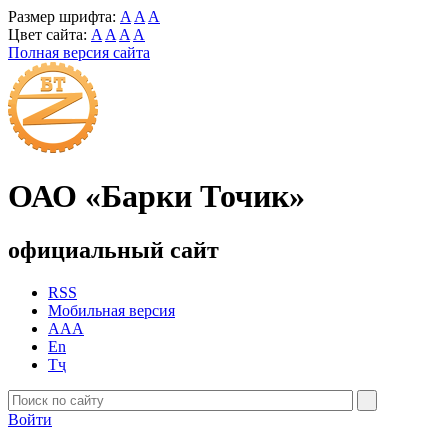
Размер шрифта:
A
A
A
Цвет сайта:
A
A
A
A
Полная версия сайта
ОАО «Барки Точик»
официальный сайт
RSS
Мобильная версия
AAA
En
Тҷ
Войти