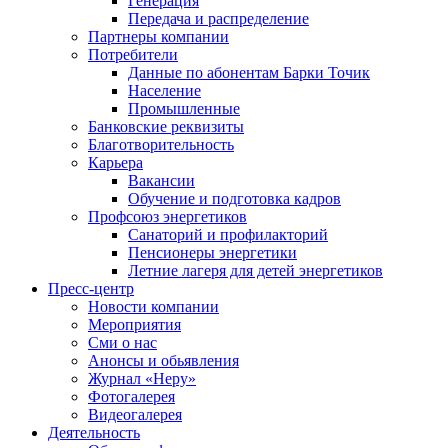
Генерация
Передача и распределение
Партнеры компании
Потребители
Данные по абонентам Барки Точик
Население
Промышленные
Банковские реквизиты
Благотворительность
Карьера
Вакансии
Обучение и подготовка кадров
Профсоюз энергетиков
Санаторий и профилакторий
Пенсионеры энергетики
Летние лагеря для детей энергетиков
Пресс-центр
Новости компании
Мероприятия
Сми о нас
Анонсы и обьявления
Журнал «Неру»
Фотогалерея
Видеогалерея
Деятельность