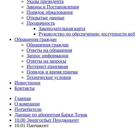
Указы президента
Законы и Постановления
Порядок обжалования
Открытые данные
Прозрачность
Законодательная карта
Руководство по обеспечению доступности веб
Обращения граждан
Обращения граждан
Ответы на обращения
Запрос информации
Ответы на запросы
Интернет-приемная
Порядок и время приема
Технические условия
Инвестиции
Контакты
Главная
О компании
Потребители
Данные по абонентам Барки Точик
10.00 Энергосбыт Пенджикент
10.01 Панчакент