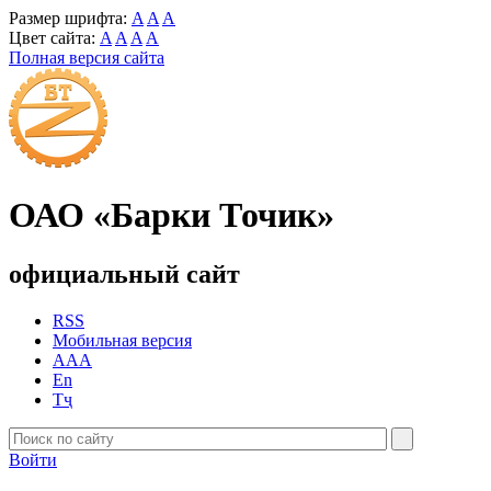
Размер шрифта:
A
A
A
Цвет сайта:
A
A
A
A
Полная версия сайта
ОАО «Барки Точик»
официальный сайт
RSS
Мобильная версия
AAA
En
Тҷ
Войти