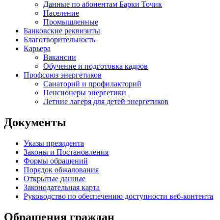
Данные по абонентам Барки Точик
Население
Промышленные
Банковские реквизиты
Благотворительность
Карьера
Вакансии
Обучение и подготовка кадров
Профсоюз энергетиков
Санаторий и профилакторий
Пенсионеры энергетики
Летние лагеря для детей энергетиков
Документы
Указы президента
Законы и Постановления
Формы обращений
Порядок обжалования
Открытые данные
Законодательная карта
Руководство по обеспечению доступности веб-контента
Обращения граждан