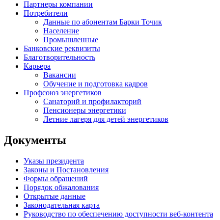
Партнеры компании
Потребители
Данные по абонентам Барки Точик
Население
Промышленные
Банковские реквизиты
Благотворительность
Карьера
Вакансии
Обучение и подготовка кадров
Профсоюз энергетиков
Санаторий и профилакторий
Пенсионеры энергетики
Летние лагеря для детей энергетиков
Документы
Указы президента
Законы и Постановления
Формы обращений
Порядок обжалования
Открытые данные
Законодательная карта
Руководство по обеспечению доступности веб-контента