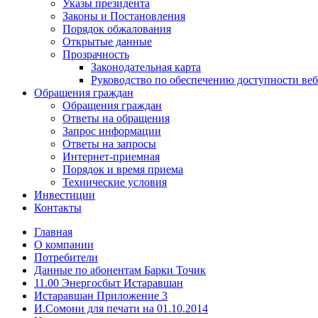
Указы президента
Законы и Постановления
Порядок обжалования
Открытые данные
Прозрачность
Законодательная карта
Руководство по обеспечению доступности веб
Обращения граждан
Обращения граждан
Ответы на обращения
Запрос информации
Ответы на запросы
Интернет-приемная
Порядок и время приема
Технические условия
Инвестиции
Контакты
Главная
О компании
Потребители
Данные по абонентам Барки Точик
11.00 Энергосбыт Истаравшан
Истаравшан Приложение 3
И.Сомони для печати на 01.10.2014