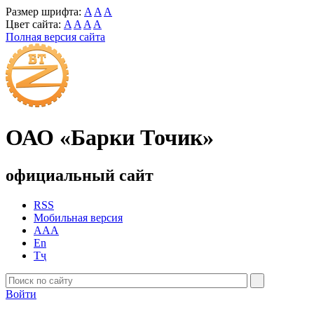
Размер шрифта:
A
A
A
Цвет сайта:
A
A
A
A
Полная версия сайта
ОАО «Барки Точик»
официальный сайт
RSS
Мобильная версия
AAA
En
Тҷ
Войти