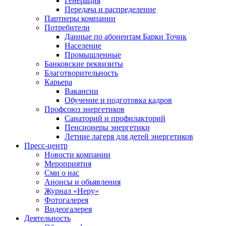
Генерация
Передача и распределение
Партнеры компании
Потребители
Данные по абонентам Барки Точик
Население
Промышленные
Банковские реквизиты
Благотворительность
Карьера
Вакансии
Обучение и подготовка кадров
Профсоюз энергетиков
Санаторий и профилакторий
Пенсионеры энергетики
Летние лагеря для детей энергетиков
Пресс-центр
Новости компании
Мероприятия
Сми о нас
Анонсы и обьявления
Журнал «Неру»
Фотогалерея
Видеогалерея
Деятельность