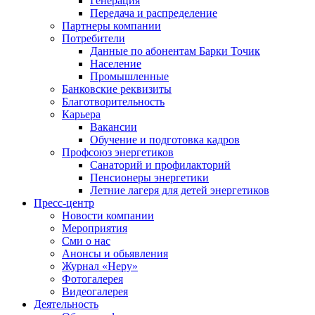
Генерация
Передача и распределение
Партнеры компании
Потребители
Данные по абонентам Барки Точик
Население
Промышленные
Банковские реквизиты
Благотворительность
Карьера
Вакансии
Обучение и подготовка кадров
Профсоюз энергетиков
Санаторий и профилакторий
Пенсионеры энергетики
Летние лагеря для детей энергетиков
Пресс-центр
Новости компании
Мероприятия
Сми о нас
Анонсы и обьявления
Журнал «Неру»
Фотогалерея
Видеогалерея
Деятельность