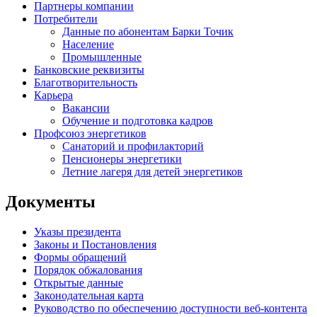
Партнеры компании
Потребители
Данные по абонентам Барки Точик
Население
Промышленные
Банковские реквизиты
Благотворительность
Карьера
Вакансии
Обучение и подготовка кадров
Профсоюз энергетиков
Санаторий и профилакторий
Пенсионеры энергетики
Летние лагеря для детей энергетиков
Документы
Указы президента
Законы и Постановления
Формы обращений
Порядок обжалования
Открытые данные
Законодательная карта
Руководство по обеспечению доступности веб-контента