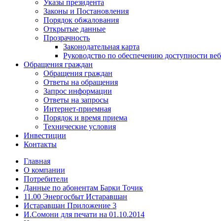
Указы президента
Законы и Постановления
Порядок обжалования
Открытые данные
Прозрачность
Законодательная карта
Руководство по обеспечению доступности веб
Обращения граждан
Обращения граждан
Ответы на обращения
Запрос информации
Ответы на запросы
Интернет-приемная
Порядок и время приема
Технические условия
Инвестиции
Контакты
Главная
О компании
Потребители
Данные по абонентам Барки Точик
11.00 Энергосбыт Истаравшан
Истаравшан Приложение 3
И.Сомони для печати на 01.10.2014