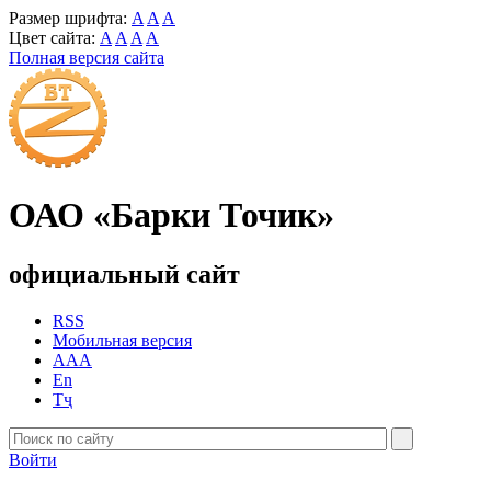
Размер шрифта:
A
A
A
Цвет сайта:
A
A
A
A
Полная версия сайта
ОАО «Барки Точик»
официальный сайт
RSS
Мобильная версия
AAA
En
Тҷ
Войти