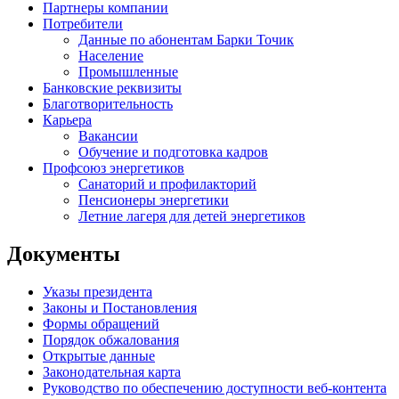
Партнеры компании
Потребители
Данные по абонентам Барки Точик
Население
Промышленные
Банковские реквизиты
Благотворительность
Карьера
Вакансии
Обучение и подготовка кадров
Профсоюз энергетиков
Санаторий и профилакторий
Пенсионеры энергетики
Летние лагеря для детей энергетиков
Документы
Указы президента
Законы и Постановления
Формы обращений
Порядок обжалования
Открытые данные
Законодательная карта
Руководство по обеспечению доступности веб-контента