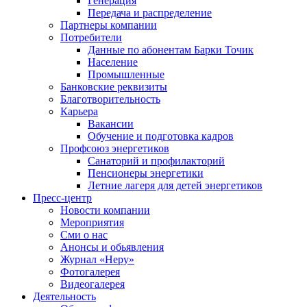
Генерация
Передача и распределение
Партнеры компании
Потребители
Данные по абонентам Барки Точик
Население
Промышленные
Банковские реквизиты
Благотворительность
Карьера
Вакансии
Обучение и подготовка кадров
Профсоюз энергетиков
Санаторий и профилакторий
Пенсионеры энергетики
Летние лагеря для детей энергетиков
Пресс-центр
Новости компании
Мероприятия
Сми о нас
Анонсы и обьявления
Журнал «Неру»
Фотогалерея
Видеогалерея
Деятельность