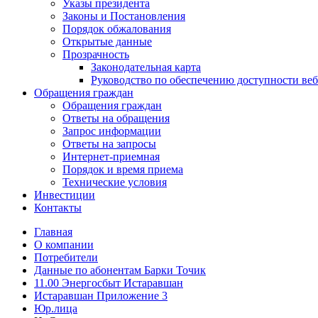
Указы президента
Законы и Постановления
Порядок обжалования
Открытые данные
Прозрачность
Законодательная карта
Руководство по обеспечению доступности веб
Обращения граждан
Обращения граждан
Ответы на обращения
Запрос информации
Ответы на запросы
Интернет-приемная
Порядок и время приема
Технические условия
Инвестиции
Контакты
Главная
О компании
Потребители
Данные по абонентам Барки Точик
11.00 Энергосбыт Истаравшан
Истаравшан Приложение 3
Юр.лица