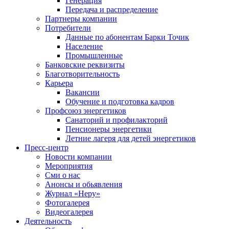
Генерация
Передача и распределение
Партнеры компании
Потребители
Данные по абонентам Барки Точик
Население
Промышленные
Банковские реквизиты
Благотворительность
Карьера
Вакансии
Обучение и подготовка кадров
Профсоюз энергетиков
Санаторий и профилакторий
Пенсионеры энергетики
Летние лагеря для детей энергетиков
Пресс-центр
Новости компании
Мероприятия
Сми о нас
Анонсы и обьявления
Журнал «Неру»
Фотогалерея
Видеогалерея
Деятельность