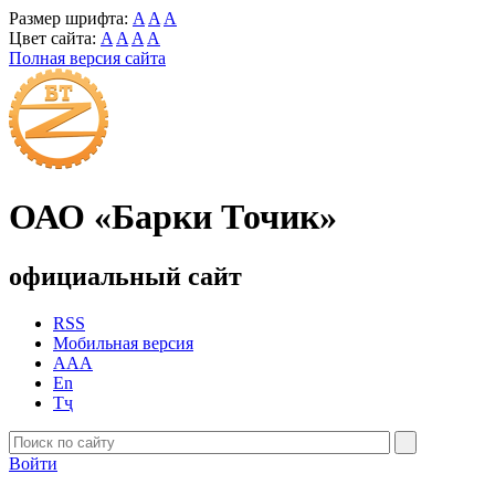
Размер шрифта:
A
A
A
Цвет сайта:
A
A
A
A
Полная версия сайта
ОАО «Барки Точик»
официальный сайт
RSS
Мобильная версия
AAA
En
Тҷ
Войти