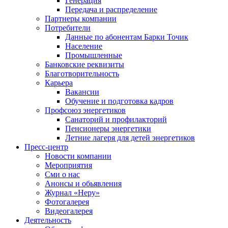
Генерация
Передача и распределение
Партнеры компании
Потребители
Данные по абонентам Барки Точик
Население
Промышленные
Банковские реквизиты
Благотворительность
Карьера
Вакансии
Обучение и подготовка кадров
Профсоюз энергетиков
Санаторий и профилакторий
Пенсионеры энергетики
Летние лагеря для детей энергетиков
Пресс-центр
Новости компании
Мероприятия
Сми о нас
Анонсы и обьявления
Журнал «Неру»
Фотогалерея
Видеогалерея
Деятельность