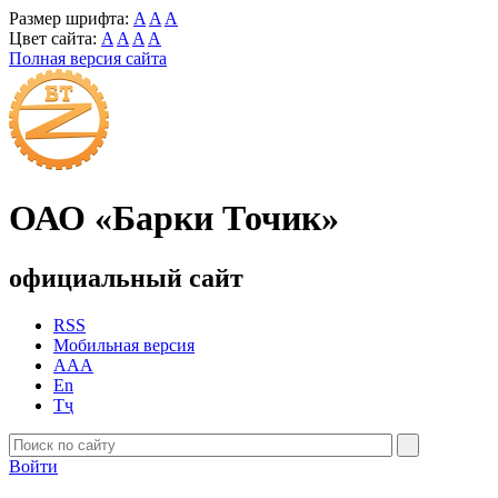
Размер шрифта:
A
A
A
Цвет сайта:
A
A
A
A
Полная версия сайта
ОАО «Барки Точик»
официальный сайт
RSS
Мобильная версия
AAA
En
Тҷ
Войти