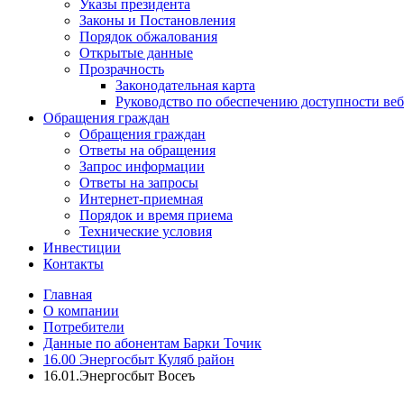
Указы президента
Законы и Постановления
Порядок обжалования
Открытые данные
Прозрачность
Законодательная карта
Руководство по обеспечению доступности веб
Обращения граждан
Обращения граждан
Ответы на обращения
Запрос информации
Ответы на запросы
Интернет-приемная
Порядок и время приема
Технические условия
Инвестиции
Контакты
Главная
О компании
Потребители
Данные по абонентам Барки Точик
16.00 Энергосбыт Куляб район
16.01.Энергосбыт Восеъ