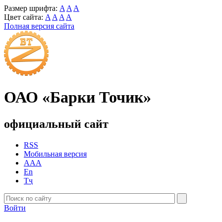
Размер шрифта:
A
A
A
Цвет сайта:
A
A
A
A
Полная версия сайта
ОАО «Барки Точик»
официальный сайт
RSS
Мобильная версия
AAA
En
Тҷ
Войти