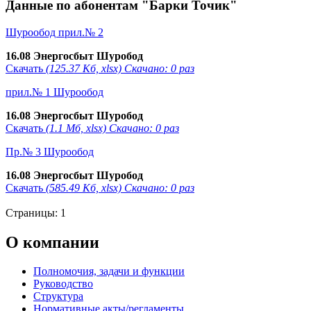
Данные по абонентам "Барки Точик"
Шурообод прил.№ 2
16.08 Энергосбыт Шуробод
Скачать
(125.37 Кб, xlsx) Скачано: 0 раз
прил.№ 1 Шурообод
16.08 Энергосбыт Шуробод
Скачать
(1.1 Мб, xlsx) Скачано: 0 раз
Пр.№ 3 Шурообод
16.08 Энергосбыт Шуробод
Скачать
(585.49 Кб, xlsx) Скачано: 0 раз
Страницы:
1
О компании
Полномочия, задачи и функции
Руководство
Структура
Нормативные акты/регламенты