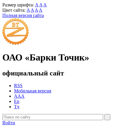
Размер шрифта:
A
A
A
Цвет сайта:
A
A
A
A
Полная версия сайта
ОАО «Барки Точик»
официальный сайт
RSS
Мобильная версия
AAA
En
Тҷ
Войти