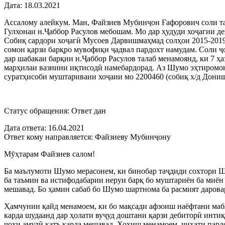
Дата:
18.03.2021
Ассалому алейкум. Ман, Файзиев Мубинҷон Ғафорович соли та
Гулхонаи н.Ҷаббор Расулов мебошам. Мо дар ҳудуди хоҷагии д
Собиқ сардори хоҷагӣ Мусоев Дарвишмаҳмад солҳои 2015-2019 да
сомон қарзи барқро мувофиқи ҷадвал пардохт намудам. Соли ҷо
дар шабакаи барқии н.Ҷаббор Расулов талаб менамоянд, ки 7 ҳ
марҳилаи вазнини иқтисодӣ намебардорад. Аз Шумо эҳтиромона 
суратҳисоби муштариваии хоҷаии мо 2200460 (собиқ х/д Дониш
Статус обращения:
Ответ дан
Дата ответа:
16.04.2021
Ответ кому направляется:
Файзиеву Мубинҷону
Мӯҳтарам Файзиев салом!
Ба маълумоти Шумо мерасонем, ки бинобар таҷдиди сохтори 
ба таъмин ва истифодабарии неруи барқ бо муштариён ба миён
мешавад. Бо ҳамин сабаб бо Шумо шартнома ба расмият дарова
Ҳамчунин қайд менамоем, ки бо мақсади афзоиш наёфтани мабл
карда шудаанд дар ҳолати вуҷуд доштани қарзи дебиторӣ инти
чоҳи амудӣ қатъ карда мешавад. Хоҳиш менамоем, ҷиҳати пард