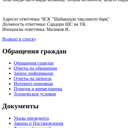
Адресат ответчика:
ҶСК "Шабакаҳои тақсимоти барқ"
Должность ответчика:
Сардори ШС ва ТҚ
Инициалы ответчика:
Маликов И.
Возврат к списку
Обращения граждан
Обращения граждан
Ответы на обращения
Запрос информации
Ответы на запросы
Интернет-приемная
Порядок и время приема
Технические условия
Документы
Указы президента
Законы и Постановления