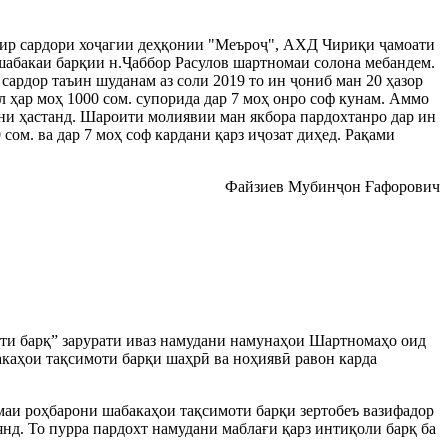
озир сардори хоҷагии деҳқонии "Меъроҷ", АХД Чириқи ҷамоати
 шабакаи барқии н.Ҷаббор Расулов шартномаи солона мебандем.
сардор таъин шуданам аз соли 2019 то ин ҷониб ман 20 ҳазор
л ҳар моҳ 1000 сом. супорида дар 7 моҳ онро соф кунам. Аммо
ани ҳастанд. Шароити молиявии ман якбора пардохтанро дар ин
ом. ва дар 7 моҳ соф кардани қарз иҷозат диҳед. Рақами
Файзиев Мубинҷон Ғафорович
ти барқ” зарурати иваз намудани намунаҳои Шартномаҳо оид
акаҳои тақсимоти барқи шаҳрӣ ва ноҳиявӣ равон карда
маи роҳбарони шабакаҳои тақсимоти барқи зертобеъ вазифадор
нд. То пурра пардохт намудани маблағи қарз интиқоли барқ ба