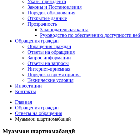
Указы президента
Законы и Постановления
Порядок обжалования
Открытые данные
Прозрачность
Законодательная карта
Руководство по обеспечению доступности веб
Обращения граждан
Обращения граждан
Ответы на обращения
Запрос информации
Ответы на запросы
Интернет-приемная
Порядок и время приема
Технические условия
Инвестиции
Контакты
Главная
Обращения граждан
Ответы на обращения
Муаммои шартномабандӣ
Муаммои шартномабандӣ