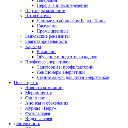
Генерация
Передача и распределение
Партнеры компании
Потребители
Данные по абонентам Барки Точик
Население
Промышленные
Банковские реквизиты
Благотворительность
Карьера
Вакансии
Обучение и подготовка кадров
Профсоюз энергетиков
Санаторий и профилакторий
Пенсионеры энергетики
Летние лагеря для детей энергетиков
Пресс-центр
Новости компании
Мероприятия
Сми о нас
Анонсы и обьявления
Журнал «Неру»
Фотогалерея
Видеогалерея
Деятельность