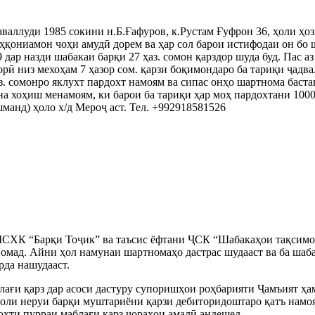
валлуди 1985 сокини н.Б.Ғафуров, к.Рустам Ғуфрон 36, ҳоли ҳ
еҳқониамон чоҳи амудӣ дорем ва ҳар сол барои истифодаи он бо
р назди шабакаи барқи 27 ҳаз. сомон қарздор шуда буд. Пас аз 
рӣ низ мехоҳам 7 ҳазор сом. қарзи боқимондаро ба тариқи ҷадва
аз. сомонро яклухт пардохт намоям ва сипас онҳо шартнома баст
хоҳиш менамоям, ки барои ба тариқи ҳар моҳ пардохтани 1000 с
манд) ҳоло х/д Мероҷ аст. Тел. +992918581526
ШСХК “Барқи Тоҷик” ва таъсис ёфтани ҶСК “Шабакаҳои тақсимо
 омад. Айни ҳол намунаи шартномаҳо дастрас шудааст ва ба шаб
рда нашудааст.
ағи қарз дар асоси дастуру супоришҳои роҳбарияти Ҷамъият ҳа
қоли неруи барқи муштариёни қарзи дебиторидоштаро қатъ намоя
охти пурраи маблағи қарз чораҳои амалӣ андешед.