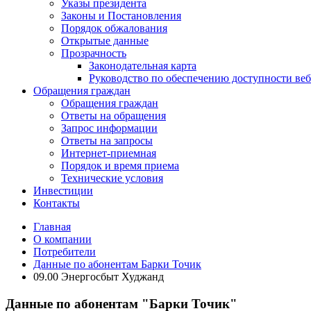
Указы президента
Законы и Постановления
Порядок обжалования
Открытые данные
Прозрачность
Законодательная карта
Руководство по обеспечению доступности веб
Обращения граждан
Обращения граждан
Ответы на обращения
Запрос информации
Ответы на запросы
Интернет-приемная
Порядок и время приема
Технические условия
Инвестиции
Контакты
Главная
О компании
Потребители
Данные по абонентам Барки Точик
09.00 Энергосбыт Худжанд
Данные по абонентам "Барки Точик"