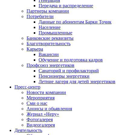
Генерация
Передача и распределение
Партнеры компании
Потребители
Данные по абонентам Барки Точик
Население
Промышленные
Банковские реквизиты
Благотворительность
Карьера
Вакансии
Обучение и подготовка кадров
Профсоюз энергетиков
Санаторий и профилакторий
Пенсионеры энергетики
Летние лагеря для детей энергетиков
Пресс-центр
Новости компании
Мероприятия
Сми о нас
Анонсы и обьявления
Журнал «Неру»
Фотогалерея
Видеогалерея
Деятельность