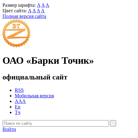
Размер шрифта:
A
A
A
Цвет сайта:
A
A
A
A
Полная версия сайта
ОАО «Барки Точик»
официальный сайт
RSS
Мобильная версия
AAA
En
Тҷ
Войти