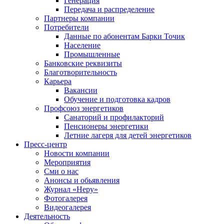
Генерация
Передача и распределение
Партнеры компании
Потребители
Данные по абонентам Барки Точик
Население
Промышленные
Банковские реквизиты
Благотворительность
Карьера
Вакансии
Обучение и подготовка кадров
Профсоюз энергетиков
Санаторий и профилакторий
Пенсионеры энергетики
Летние лагеря для детей энергетиков
Пресс-центр
Новости компании
Мероприятия
Сми о нас
Анонсы и обьявления
Журнал «Неру»
Фотогалерея
Видеогалерея
Деятельность