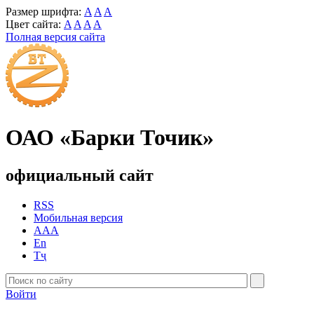
Размер шрифта:
A
A
A
Цвет сайта:
A
A
A
A
Полная версия сайта
ОАО «Барки Точик»
официальный сайт
RSS
Мобильная версия
AAA
En
Тҷ
Войти