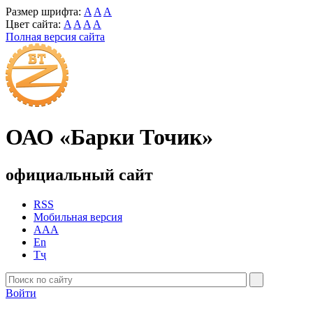
Размер шрифта:
A
A
A
Цвет сайта:
A
A
A
A
Полная версия сайта
ОАО «Барки Точик»
официальный сайт
RSS
Мобильная версия
AAA
En
Тҷ
Войти