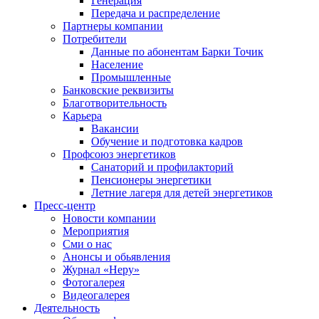
Генерация
Передача и распределение
Партнеры компании
Потребители
Данные по абонентам Барки Точик
Население
Промышленные
Банковские реквизиты
Благотворительность
Карьера
Вакансии
Обучение и подготовка кадров
Профсоюз энергетиков
Санаторий и профилакторий
Пенсионеры энергетики
Летние лагеря для детей энергетиков
Пресс-центр
Новости компании
Мероприятия
Сми о нас
Анонсы и обьявления
Журнал «Неру»
Фотогалерея
Видеогалерея
Деятельность