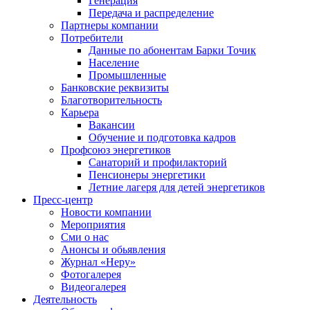
Генерация
Передача и распределение
Партнеры компании
Потребители
Данные по абонентам Барки Точик
Население
Промышленные
Банковские реквизиты
Благотворительность
Карьера
Вакансии
Обучение и подготовка кадров
Профсоюз энергетиков
Санаторий и профилакторий
Пенсионеры энергетики
Летние лагеря для детей энергетиков
Пресс-центр
Новости компании
Мероприятия
Сми о нас
Анонсы и обьявления
Журнал «Неру»
Фотогалерея
Видеогалерея
Деятельность