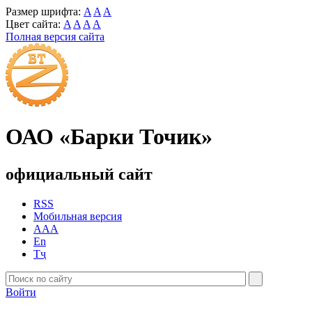
Размер шрифта:
A
A
A
Цвет сайта:
A
A
A
A
Полная версия сайта
ОАО «Барки Точик»
официальный сайт
RSS
Мобильная версия
AAA
En
Тҷ
Войти