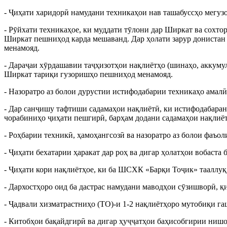
- Ҷиҳати харидорӣ намудани техникаҳои нав ташабуссҳо мегузо
- Рӯйхати техникаҳое, ки муддати тӯлони дар Ширкат ва сохто
Ширкат пешниҳод карда мешаванд. Дар ҳолати зарур донистан б
менамояд.
- Дараҷаи хӯрдашавии таҷҳизотҳои нақлиётҳо (шинаҳо, аккумул
Ширкат тариқи гузоришҳо пешниҳод менамояд.
- Назоратро аз болои дурустии истифодабарии техникаҳо амалӣ
- Дар санҷишу тафтиши садамаҳои нақлиётӣ, ки истифодабара
чорабиниҳо ҷиҳати пешгирӣ, барҳам додани садамаҳои нақлиётӣ
- Роҳбарии техникӣ, ҳамоҳангсозӣ ва назоратро аз болои фаъо
- Ҷиҳати бехатарии ҳаракат дар роҳ ва дигар ҳолатҳои вобаста
- Ҷиҳати кори нақлиётҳое, ки ба ШСХК «Барқи Тоҷик» тааллуқ
- Дархостҳоро оид ба дастрас намудани маводҳои сӯзишворӣ, қ
- Ҷадвали хизматрастниҳо (ТО)-и 1-2 нақлиётҳоро мутобиқи гаш
- Китобҳои бақайдгирӣ ва дигар ҳуҷҷатҳои баҳисобгирии нишо