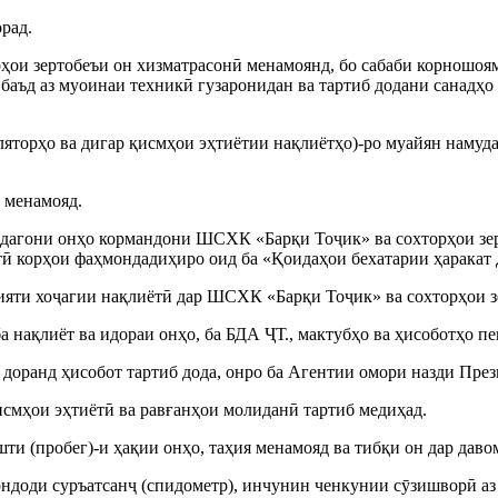
рад.
рҳои зертобеъи он хизматрасонӣ менамоянд, бо сабаби корношоя
аъд аз муоинаи техникӣ гузаронидан ва тартиб додани санадҳо 
яторҳо ва дигар қисмҳои эҳтиётии нақлиётҳо)-ро муайян намуда 
 менамояд.
ндагони онҳо кормандони ШСХК «Барқи Тоҷик» ва сохторҳои зе
 корҳои фаҳмондадиҳиро оид ба «Қоидаҳои бехатарии ҳаракат да
лияти хоҷагии нақлиётӣ дар ШСХК «Барқи Тоҷик» ва сохторҳои зе
 ба нақлиёт ва идораи онҳо, ба БДА ҶТ., мактубҳо ва ҳисоботҳо 
 доранд ҳисобот тартиб дода, онро ба Агентии омори назди Пр
исмҳои эҳтиётӣ ва равғанҳои молиданӣ тартиб медиҳад.
ти (пробег)-и ҳақии онҳо, таҳия менамояд ва тибқи он дар даво
ндоди суръатсанҷ (спидометр), инчунин ченкунии сӯзишворӣ аз