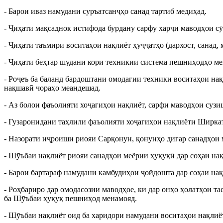
- Барои иваз намудани суръатсанҷҳо санад тартиб медиҳад.
- Ҷиҳати мақсаднок истифода бурдану сарфу харҷи маводҳои с
- Ҷиҳати таъмири воситаҳои нақлиёт ҳуҷҷатҳо (дархост, санад, 
- Ҷиҳати беҳтар шудани кори техникии система пешниҳодҳо ме
- Роҷеъ ба баланд бардоштани омодагии техники воситаҳои на
нақшавӣ чораҳо меандешад.
- Аз болои фаъолияти хоҷагиҳои нақлиёт, сарфи маводҳои сузи
- Гузаронидани таҳлили фаъолияти хоҷагиҳои нақлиёти Ширкат 
- Назорати иҷроиши риояи Сарқонун, қонунҳо дигар санадҳои
- Шӯъбаи нақлиёт риояи санадҳои меёрии ҳуқуқӣ дар соҳаи нақл
- Барои бартараф намудани камбудиҳои ҷойдошта дар соҳаи н
- Роҳбариро дар омодасозии маводҳое, ки дар онҳо ҳолатҳои 
ба Шӯъбаи ҳуқуқ пешниҳод менамояд.
- Шӯъбаи нақлиёт оид ба харидори намудани воситаҳои нақлиё