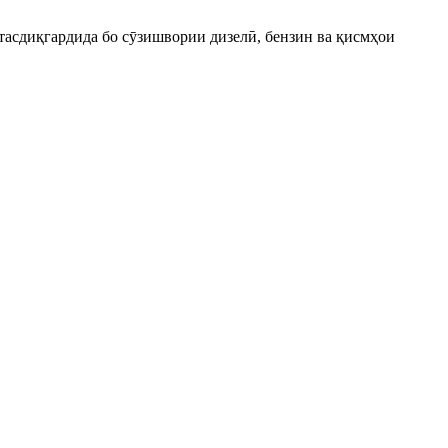
тасдиқгардида бо сӯзишвории дизелӣ, бензин ва қисмҳои