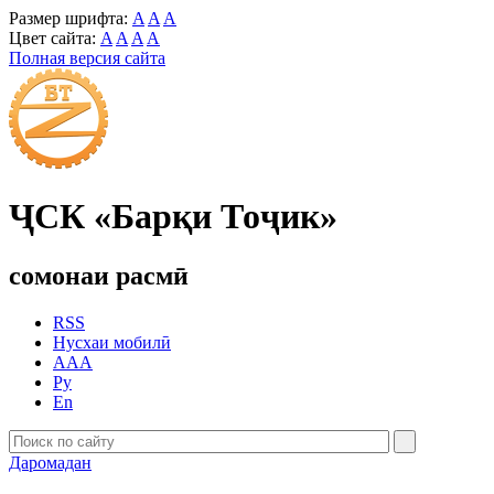
Размер шрифта:
A
A
A
Цвет сайта:
A
A
A
A
Полная версия сайта
ҶСК «Барқи Тоҷик»
сомонаи расмӣ
RSS
Нусхаи мобилӣ
AAA
Ру
En
Даромадан