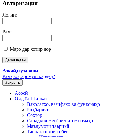
Авторизация
Логин:
Рамз:
Маро дар хотир дор
Азкайдгузарони
Рамзро фаромӯш кардед?
Закрыть
Асосӣ
Оид ба Ширкат
Ваколатҳо, вазифаҳо ва функсияҳо
Роҳбарият
Сохтор
Санадҳои меъёрӣ/низомномаҳо
Маълумоти таърихӣ
Ташкилотҳои тобеӣ