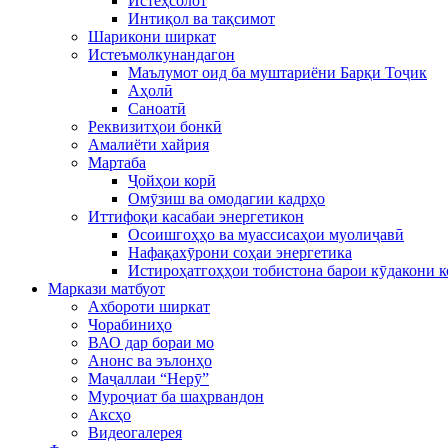
Истеҳсолот
Интиқол ва тақсимот
Шарикони ширкат
Истеъмолкунандагон
Маълумот оид ба муштариёни Барқи Тоҷик
Аҳолӣ
Саноатӣ
Реквизитҳои бонкӣ
Амалиёти хайрия
Мартаба
Ҷойҳои корӣ
Омӯзиш ва омодагии кадрҳо
Иттифоқи касабаи энергетикон
Осоишгоҳҳо ва муассисаҳои муолиҷавӣ
Нафақахӯрони соҳаи энергетика
Истироҳатгоҳҳои тобистона барои кӯдакони 
Маркази матбуот
Ахбороти ширкат
Чорабиниҳо
ВАО дар бораи мо
Анонс ва эълонҳо
Маҷаллаи “Нерӯ”
Муроҷиат ба шаҳрвандон
Аксҳо
Видеогалерея