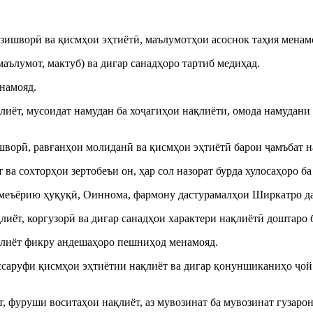
ӯзишворӣ ва қисмҳои эҳтиётӣ, маълумотҳои асоснок таҳия менам
маълумот, мактуб) ва дигар санадҳоро тартиб медиҳад.
намояд.
қлиёт, мусоидат намудан ба хоҷагиҳои нақлиёти, омода намудан
шворӣ, равғанҳои молиданӣ ва қисмҳои эҳтиётӣ барои ҷамъбат н
ва сохторҳои зертобеъи он, ҳар сол назорат бурда хулосаҳоро 
 меъёрию ҳуқуқӣ, Оиннома, фармону дастурамалҳои Ширкатро да
иёт, коргузорӣ ва дигар санадҳои характери нақлиётӣ доштаро б
ақлиёт фикру андешаҳоро пешниҳод менамояд.
тассаруфи қисмҳои эҳтиётии нақлиёт ва дигар қонуншиканиҳо ҷо
т, фуруши воситаҳои нақлиёт, аз мувозинат ба мувозинат гузар