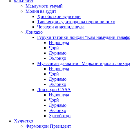
Фаъолият
Маълумоти умумӣ
Молия ва аудит
Ҳисоботҳои аудиторӣ
Тавсияҳои аудиторҳо ва иҷроиши онҳо
Чораҳои андешидашуда
Лоиҳаҳо
Гуруҳи татбиқи лоиҳаи "Кам намудани талафо
Иҷрошуда
Ҷорӣ
Дурнамо
Эълонҳо
Муассисаи давлатии "Маркази идораи лоиҳаҳ
Иҷрошуда
Ҷорӣ
Дурнамо
Эълонҳо
Лоиҳаҳои CASA
Иҷрошуда
Ҷорӣ
Дурнамо
Эълонҳо
Ҳисоботҳо
Ҳуҷҷатҳо
Фармонҳои Президент