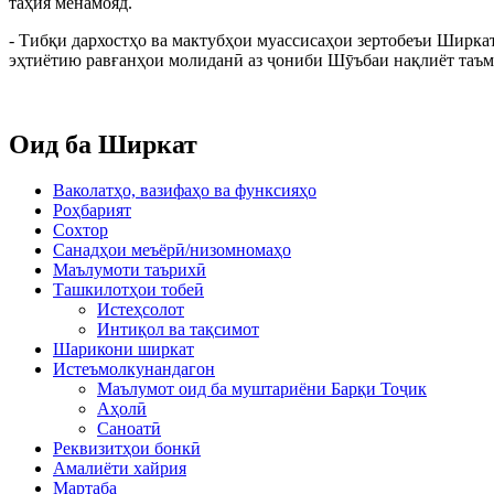
таҳия менамояд.
- Тибқи дархостҳо ва мактубҳои муассисаҳои зертобеъи Ширк
эҳтиётию равғанҳои молиданӣ аз ҷониби Шӯъбаи нақлиёт таъм
Оид ба Ширкат
Ваколатҳо, вазифаҳо ва функсияҳо
Роҳбарият
Сохтор
Санадҳои меъёрӣ/низомномаҳо
Маълумоти таърихӣ
Ташкилотҳои тобеӣ
Истеҳсолот
Интиқол ва тақсимот
Шарикони ширкат
Истеъмолкунандагон
Маълумот оид ба муштариёни Барқи Тоҷик
Аҳолӣ
Саноатӣ
Реквизитҳои бонкӣ
Амалиёти хайрия
Мартаба