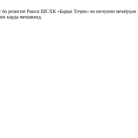
ат бо розигии Раиси ШСХК «Барқи Тоҷик» ва инчунин меъёрҳои 
ин карда мешаванд.