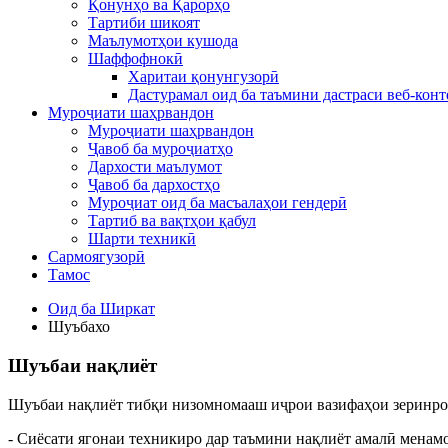
Қонунҳо ва Қарорҳо
Тартиби шикоят
Маълумотҳои кушода
Шаффофнокӣ
Харитаи қонунгузорӣ
Дастурамал оид ба таъмини дастраси веб-конт
Муроҷиати шаҳрвандон
Муроҷиати шаҳрвандон
Ҷавоб ба муроҷиатҳо
Дархости маълумот
Ҷавоб ба дархостҳо
Муроҷиат оид ба масъалаҳои гендерӣ
Тартиб ва вақтҳои қабул
Шарти техникӣ
Сармоягузорӣ
Тамос
Оид ба Ширкат
Шуъбахо
Шуъбаи нақлиёт
Шуъбаи нақлиёт тибқи низомномааш иҷрои вазифаҳои зеринро 
- Сиёсати ягонаи техникиро дар таъмини нақлиёт амалӣ менамо