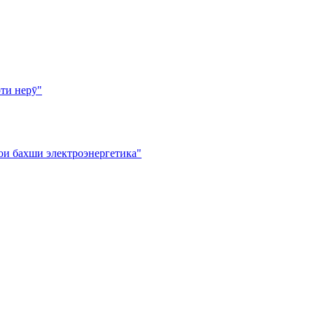
ти нерӯ"
ои бахши электроэнергетика"