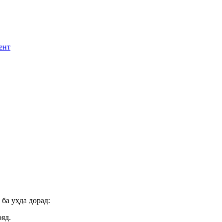
ент
ба уҳда дорад:
яд.