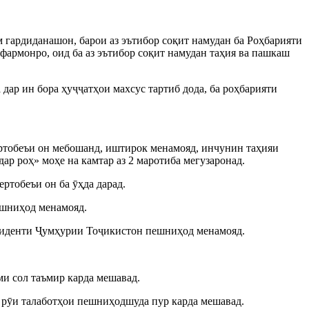
м гардиданашон, барои аз эътибор соқит намудан ба Роҳбарияти
фармонро, оид ба аз эътибор соқит намудан таҳия ва пашкаш
дар ин бора ҳуҷҷатҳои махсус тартиб дода, ба роҳбарияти
ртобеъи он мебошанд, иштирок менамояд, инчунин таҳияи
р роҳ» моҳе на камтар аз 2 маротиба мегузаронад.
ртобеъи он ба ӯҳда дарад.
пешниҳод менамояд.
езиденти Ҷумҳурии Тоҷикистон пешниҳод менамояд.
ми сол таъмир карда мешавад.
 рӯи талаботҳои пешниҳодшуда пур карда мешавад.