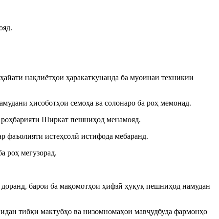
ояд.
и ҳайати нақлиётҳои ҳаракаткунанда ба муоинаи техникии
амудани ҳисоботҳои семоҳа ва солонаро ба роҳ мемонад.
ба роҳбарияти Ширкат пешниҳод менамояд.
р фаъолияти истеҳсолӣ истифода мебаранд.
а роҳ мегузорад.
й доранд, барои ба мақомотҳои ҳифзӣ ҳуқуқ пешниҳод намудан
онидан тибқи мактубҳо ва низомномаҳои мавҷудбуда фармонҳо