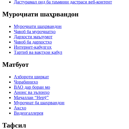
Дастурамал оид ба таъмини дастраси веб-контент
Муроҷиати шаҳрвандон
Муроҷиати шаҳрвандон
Ҷавоб ба муроҷиатҳо
Дархости маълумот
Ҷавоб ба дархостҳо
Интернет-қабулгоҳ
Тартиб ва вақтҳои қабул
Матбуот
Ахбороти ширкат
Чорабиниҳо
ВАО дар бораи мо
Анонс ва эълонҳо
Маҷаллаи “Нерӯ”
Муроҷиат ба шаҳрвандон
Аксҳо
Видеогаллерея
Тафсил