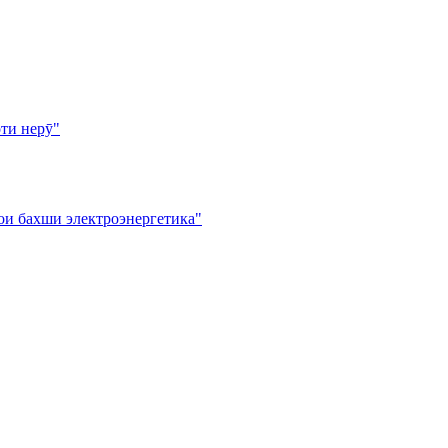
ти нерӯ"
ои бахши электроэнергетика"