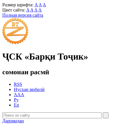
Размер шрифта:
A
A
A
Цвет сайта:
A
A
A
A
Полная версия сайта
ҶСК «Барқи Тоҷик»
сомонаи расмӣ
RSS
Нусхаи мобилӣ
AAA
Ру
En
Даромадан