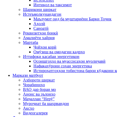
Истеҳсолот
Интиқол ва тақсимот
Шарикони ширкат
Истеъмолкунандагон
Маълумот оид ба муштариёни Барқи Тоҷик
Аҳолӣ
Саноатӣ
Реквизитҳои бонкӣ
Амалиёти хайрия
Мартаба
Ҷойҳои корӣ
Омӯзиш ва омодагии кадрҳо
Иттифоқи касабаи энергетикон
Осоишгоҳҳо ва муассисаҳои муолиҷавӣ
Нафақахӯрони соҳаи энергетика
Истироҳатгоҳҳои тобистона барои кӯдакони 
Маркази матбуот
Ахбороти ширкат
Чорабиниҳо
ВАО дар бораи мо
Анонс ва эълонҳо
Маҷаллаи “Нерӯ”
Муроҷиат ба шаҳрвандон
Аксҳо
Видеогалерея