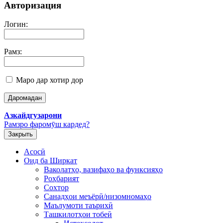
Авторизация
Логин:
Рамз:
Маро дар хотир дор
Азкайдгузарони
Рамзро фаромӯш кардед?
Закрыть
Асосӣ
Оид ба Ширкат
Ваколатҳо, вазифаҳо ва функсияҳо
Роҳбарият
Сохтор
Санадҳои меъёрӣ/низомномаҳо
Маълумоти таърихӣ
Ташкилотҳои тобеӣ