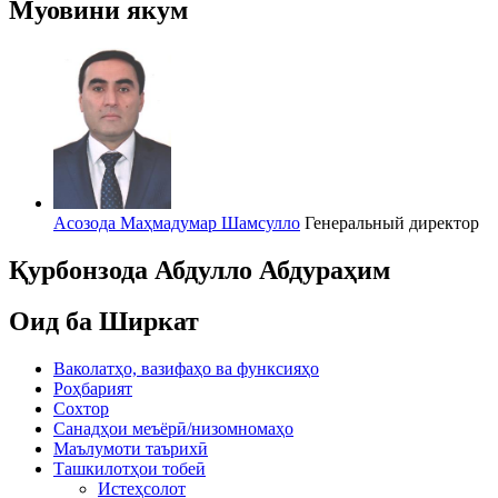
Муовини якум
Асозода Маҳмадумар Шамсулло
Генеральный директор
Қурбонзода Абдулло Абдураҳим
Оид ба Ширкат
Ваколатҳо, вазифаҳо ва функсияҳо
Роҳбарият
Сохтор
Санадҳои меъёрӣ/низомномаҳо
Маълумоти таърихӣ
Ташкилотҳои тобеӣ
Истеҳсолот