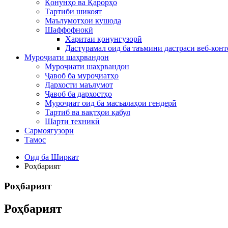
Қонунҳо ва Қарорҳо
Тартиби шикоят
Маълумотҳои кушода
Шаффофнокӣ
Харитаи қонунгузорӣ
Дастурамал оид ба таъмини дастраси веб-конт
Муроҷиати шаҳрвандон
Муроҷиати шаҳрвандон
Ҷавоб ба муроҷиатҳо
Дархости маълумот
Ҷавоб ба дархостҳо
Муроҷиат оид ба масъалаҳои гендерӣ
Тартиб ва вақтҳои қабул
Шарти техникӣ
Сармоягузорӣ
Тамос
Оид ба Ширкат
Роҳбарият
Роҳбарият
Роҳбарият