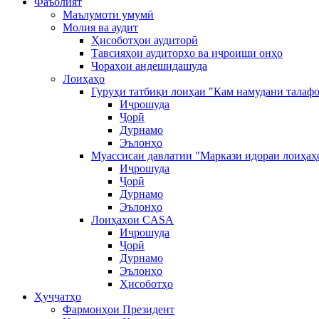
Фаъолият
Маълумоти умумӣ
Молия ва аудит
Ҳисоботҳои аудиторӣ
Тавсияҳои аудиторҳо ва иҷроиши онҳо
Чораҳои андешидашуда
Лоиҳаҳо
Гуруҳи татбиқи лоиҳаи "Кам намудани талафо
Иҷрошуда
Ҷорӣ
Дурнамо
Эълонҳо
Муассисаи давлатии "Маркази идораи лоиҳаҳ
Иҷрошуда
Ҷорӣ
Дурнамо
Эълонҳо
Лоиҳаҳои CASA
Иҷрошуда
Ҷорӣ
Дурнамо
Эълонҳо
Ҳисоботҳо
Ҳуҷҷатҳо
Фармонҳои Президент