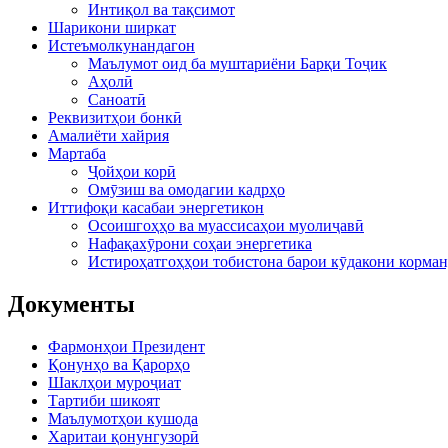
Интиқол ва тақсимот
Шарикони ширкат
Истеъмолкунандагон
Маълумот оид ба муштариёни Барқи Тоҷик
Аҳолӣ
Саноатӣ
Реквизитҳои бонкӣ
Амалиёти хайрия
Мартаба
Ҷойҳои корӣ
Омӯзиш ва омодагии кадрҳо
Иттифоқи касабаи энергетикон
Осоишгоҳҳо ва муассисаҳои муолиҷавӣ
Нафақахӯрони соҳаи энергетика
Истироҳатгоҳҳои тобистона барои кӯдакони корман
Документы
Фармонҳои Президент
Қонунҳо ва Қарорҳо
Шаклҳои муроҷиат
Тартиби шикоят
Маълумотҳои кушода
Харитаи қонунгузорӣ