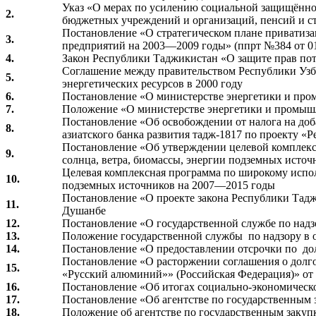
Указ «О мерах по усилению социальной защищённо
2.
бюджетных учреждений и организаций, пенсий и с
Постановление «О стратегическом плане приватиза
3.
предприятий на 2003—2009 годы» (ппрт №384 от 01.08
4.
Закон Республики Таджикистан «О защите прав по
Соглашение между правительством Республики Узбе
5.
энергетических ресурсов в 2000 году
6.
Постановление «О министерстве энергетики и пром
7.
Положение «О министерстве энергетики и промыш
Постановление «Об освобождении от налога на доба
8.
азиатского банка развития тадж-1817 по проекту «Р
Постановление «Об утверждении целевой комплекс
9.
солнца, ветра, биомассы, энергии подземных источ
Целевая комплексная программа по широкому исполь
10.
подземных источников на 2007—2015 годы
Постановление «О проекте закона Республики Таджи
11.
Душанбе
12.
Постановление «О государственной службе по надзор
13.
Положение государственной службы по надзору в 
14.
Постановление «О предоставлении отсрочки по дол
Постановление «О расторжении соглашения о долг
15.
«Русский алюминий»» (Российская Федерация)» от
16.
Постановление «Об итогах социально-экономического
17.
Постановление «Об агентстве по государственным за
18.
Положение об агентстве по государственным закупк