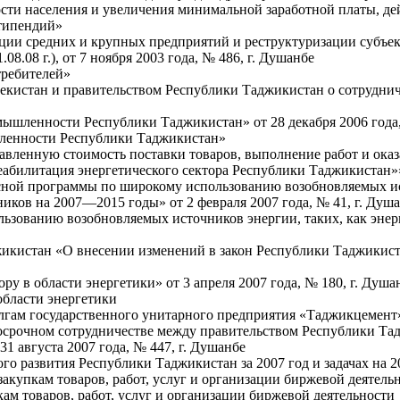
сти населения и увеличения минимальной заработной платы, д
типендий»
ции средних и крупных предприятий и реструктуризации субъе
.08 г.), от 7 ноября 2003 года, № 486, г. Душанбе
требителей»
кистан и правительством Республики Таджикистан о сотрудниче
ышленности Республики Таджикистан» от 28 декабря 2006 года,
ленности Республики Таджикистан»
вленную стоимость поставки товаров, выполнение работ и оказа
еабилитация энергетического сектора Республики Таджикистан»» 
ной программы по широкому использованию возобновляемых исто
ников на 2007—2015 годы» от 2 февраля 2007 года, № 41, г. Душ
зованию возобновляемых источников энергии, таких, как энерги
кистан «О внесении изменений в закон Республики Таджикистан 
у в области энергетики» от 3 апреля 2007 года, № 180, г. Душа
области энергетики
гам государственного унитарного предприятия «Таджикцемент»» 
осрочном сотрудничестве между правительством Республики Т
 31 августа 2007 года, № 447, г. Душанбе
 развития Республики Таджикистан за 2007 год и задачах на 200
купкам товаров, работ, услуг и организации биржевой деятельно
ам товаров, работ, услуг и организации биржевой деятельности