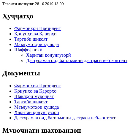
Таърихи ивазкунӣ: 28.10.2019 13:00
Ҳуҷҷатҳо
Фармонҳои Президент
Қонунҳо ва Қарорҳо
Тартиби шикоят
Маълумотҳои кушода
Шаффофнокӣ
Харитаи қонунгузорӣ
Дастурамал оид ба таъмини дастраси веб-контент
Документы
Фармонҳои Президент
Қонунҳо ва Қарорҳо
Шаклҳои муроҷиат
Тартиби шикоят
Маълумотҳои кушода
Харитаи қонунгузорӣ
Дастурамал оид ба таъмини дастраси веб-контент
Муроҷиати шаҳрвандон