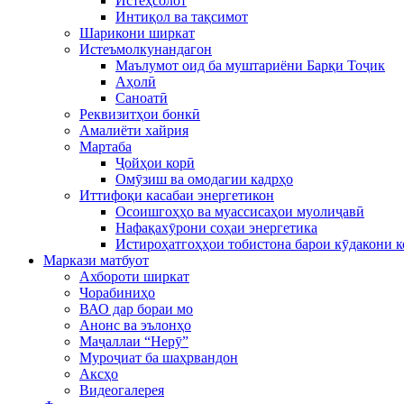
Истеҳсолот
Интиқол ва тақсимот
Шарикони ширкат
Истеъмолкунандагон
Маълумот оид ба муштариёни Барқи Тоҷик
Аҳолӣ
Саноатӣ
Реквизитҳои бонкӣ
Амалиёти хайрия
Мартаба
Ҷойҳои корӣ
Омӯзиш ва омодагии кадрҳо
Иттифоқи касабаи энергетикон
Осоишгоҳҳо ва муассисаҳои муолиҷавӣ
Нафақахӯрони соҳаи энергетика
Истироҳатгоҳҳои тобистона барои кӯдакони 
Маркази матбуот
Ахбороти ширкат
Чорабиниҳо
ВАО дар бораи мо
Анонс ва эълонҳо
Маҷаллаи “Нерӯ”
Муроҷиат ба шаҳрвандон
Аксҳо
Видеогалерея