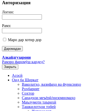
Авторизация
Логин:
Рамз:
Маро дар хотир дор
Азкайдгузарони
Рамзро фаромӯш кардед?
Закрыть
Асосӣ
Оид ба Ширкат
Ваколатҳо, вазифаҳо ва функсияҳо
Роҳбарият
Сохтор
Санадҳои меъёрӣ/низомномаҳо
Маълумоти таърихӣ
Ташкилотҳои тобеӣ