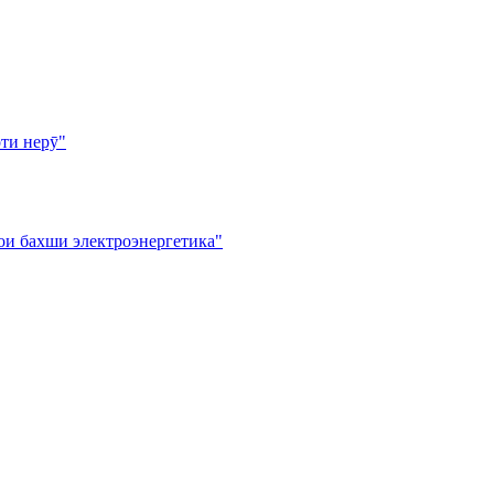
ти нерӯ"
ои бахши электроэнергетика"