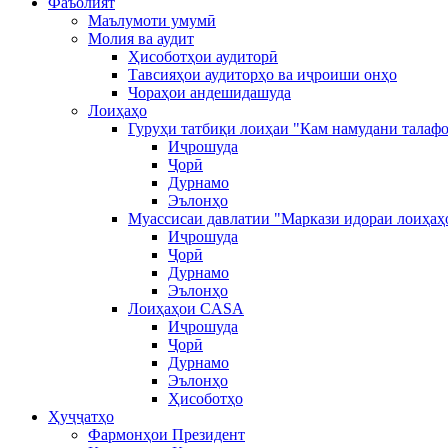
Фаъолият
Маълумоти умумӣ
Молия ва аудит
Ҳисоботҳои аудиторӣ
Тавсияҳои аудиторҳо ва иҷроиши онҳо
Чораҳои андешидашуда
Лоиҳаҳо
Гуруҳи татбиқи лоиҳаи "Кам намудани талафо
Иҷрошуда
Ҷорӣ
Дурнамо
Эълонҳо
Муассисаи давлатии "Маркази идораи лоиҳаҳ
Иҷрошуда
Ҷорӣ
Дурнамо
Эълонҳо
Лоиҳаҳои CASA
Иҷрошуда
Ҷорӣ
Дурнамо
Эълонҳо
Ҳисоботҳо
Ҳуҷҷатҳо
Фармонҳои Президент