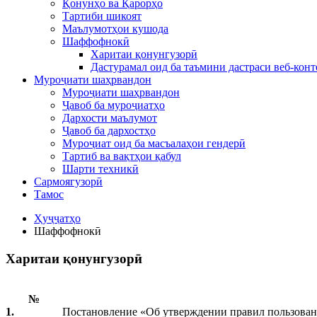
Қонунҳо ва Қарорҳо
Тартиби шикоят
Маълумотҳои кушода
Шаффофнокӣ
Харитаи қонунгузорӣ
Дастурамал оид ба таъмини дастраси веб-конт
Муроҷиати шаҳрвандон
Муроҷиати шаҳрвандон
Ҷавоб ба муроҷиатҳо
Дархости маълумот
Ҷавоб ба дархостҳо
Муроҷиат оид ба масъалаҳои гендерӣ
Тартиб ва вақтҳои қабул
Шарти техникӣ
Сармоягузорӣ
Тамос
Ҳуҷҷатҳо
Шаффофнокӣ
Харитаи қонунгузорӣ
№
1.
Постановление «Об утверждении правил пользовани