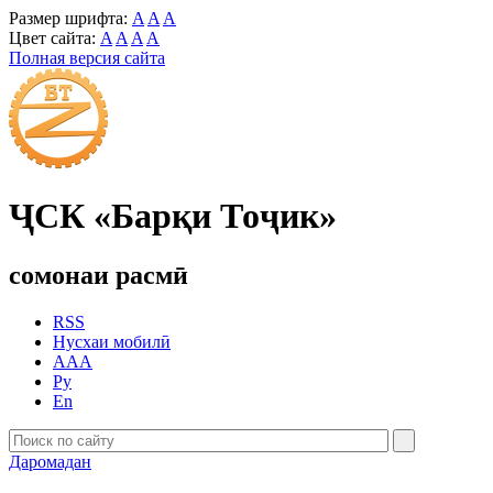
Размер шрифта:
A
A
A
Цвет сайта:
A
A
A
A
Полная версия сайта
ҶСК «Барқи Тоҷик»
сомонаи расмӣ
RSS
Нусхаи мобилӣ
AAA
Ру
En
Даромадан