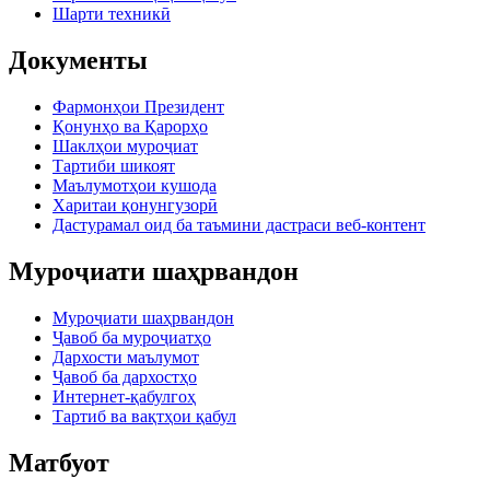
Шарти техникӣ
Документы
Фармонҳои Президент
Қонунҳо ва Қарорҳо
Шаклҳои муроҷиат
Тартиби шикоят
Маълумотҳои кушода
Харитаи қонунгузорӣ
Дастурамал оид ба таъмини дастраси веб-контент
Муроҷиати шаҳрвандон
Муроҷиати шаҳрвандон
Ҷавоб ба муроҷиатҳо
Дархости маълумот
Ҷавоб ба дархостҳо
Интернет-қабулгоҳ
Тартиб ва вақтҳои қабул
Матбуот