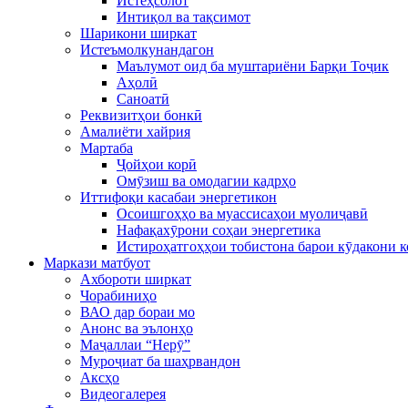
Истеҳсолот
Интиқол ва тақсимот
Шарикони ширкат
Истеъмолкунандагон
Маълумот оид ба муштариёни Барқи Тоҷик
Аҳолӣ
Саноатӣ
Реквизитҳои бонкӣ
Амалиёти хайрия
Мартаба
Ҷойҳои корӣ
Омӯзиш ва омодагии кадрҳо
Иттифоқи касабаи энергетикон
Осоишгоҳҳо ва муассисаҳои муолиҷавӣ
Нафақахӯрони соҳаи энергетика
Истироҳатгоҳҳои тобистона барои кӯдакони 
Маркази матбуот
Ахбороти ширкат
Чорабиниҳо
ВАО дар бораи мо
Анонс ва эълонҳо
Маҷаллаи “Нерӯ”
Муроҷиат ба шаҳрвандон
Аксҳо
Видеогалерея