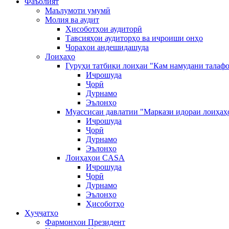
Фаъолият
Маълумоти умумӣ
Молия ва аудит
Ҳисоботҳои аудиторӣ
Тавсияҳои аудиторҳо ва иҷроиши онҳо
Чораҳои андешидашуда
Лоиҳаҳо
Гуруҳи татбиқи лоиҳаи "Кам намудани талафо
Иҷрошуда
Ҷорӣ
Дурнамо
Эълонҳо
Муассисаи давлатии "Маркази идораи лоиҳаҳ
Иҷрошуда
Ҷорӣ
Дурнамо
Эълонҳо
Лоиҳаҳои CASA
Иҷрошуда
Ҷорӣ
Дурнамо
Эълонҳо
Ҳисоботҳо
Ҳуҷҷатҳо
Фармонҳои Президент