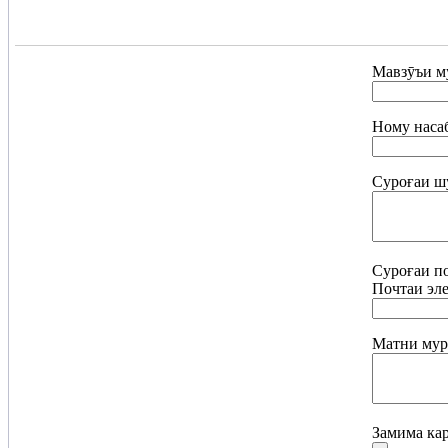
Мавзӯъи м
Ному наса
Суроғаи шу
Суроғаи по
Почтаи эл
Матни мур
Замима кар