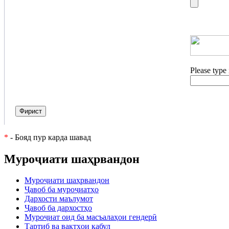
Please type
Фирист
*
- Бояд пур карда шавад
Муроҷиати шаҳрвандон
Муроҷиати шаҳрвандон
Ҷавоб ба муроҷиатҳо
Дархости маълумот
Ҷавоб ба дархостҳо
Муроҷиат оид ба масъалаҳои гендерӣ
Тартиб ва вақтҳои қабул