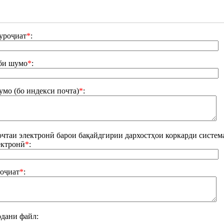
уроҷиат
*
:
би шумо
*
:
мо (бо индекси почта)
*
:
чтаи электронӣ барои бақайдгирии дархостҳои коркарди система
ектронӣ
*
:
оҷиат
*
:
дани файл: