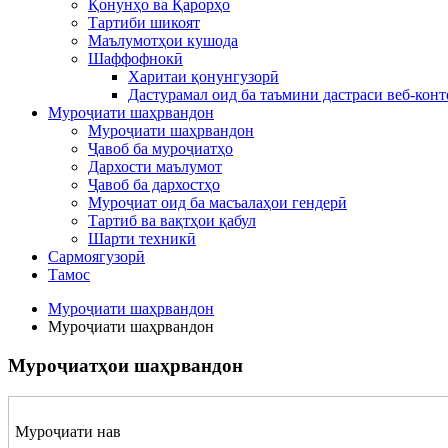
Қонунҳо ва Қарорҳо
Тартиби шикоят
Маълумотҳои кушода
Шаффофнокӣ
Харитаи қонунгузорӣ
Дастурамал оид ба таъмини дастраси веб-конт
Муроҷиати шаҳрвандон
Муроҷиати шаҳрвандон
Ҷавоб ба муроҷиатҳо
Дархости маълумот
Ҷавоб ба дархостҳо
Муроҷиат оид ба масъалаҳои гендерӣ
Тартиб ва вақтҳои қабул
Шарти техникӣ
Сармоягузорӣ
Тамос
Муроҷиати шаҳрвандон
Муроҷиати шаҳрвандон
Муроҷиатҳои шаҳрвандон
Муроҷиати нав