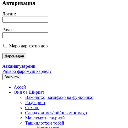
Авторизация
Логин:
Рамз:
Маро дар хотир дор
Азкайдгузарони
Рамзро фаромӯш кардед?
Закрыть
Асосӣ
Оид ба Ширкат
Ваколатҳо, вазифаҳо ва функсияҳо
Роҳбарият
Сохтор
Санадҳои меъёрӣ/низомномаҳо
Маълумоти таърихӣ
Ташкилотҳои тобеӣ