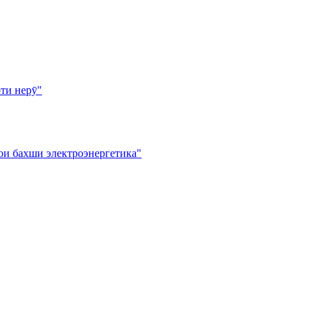
ти нерӯ"
ои бахши электроэнергетика"