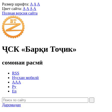
Размер шрифта:
A
A
A
Цвет сайта:
A
A
A
A
Полная версия сайта
ҶСК «Барқи Тоҷик»
сомонаи расмӣ
RSS
Нусхаи мобилӣ
AAA
Ру
En
Даромадан