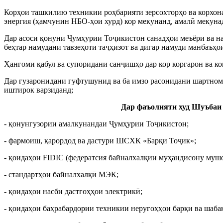
Корҳои ташкилию техникии роҳбарияти зерсохторҳо ва корхон
энергия (ҳамчунин НБО-ҳои хурд) кор мекунанд, амалӣ мекуна
Дар асоси қонуни Ҷумҳурии Тоҷикистон санадҳои меъёри ва на
беҳтар намудани тавзеҳоти таҷҳизот ва дигар намуди манбаъҳо
Ҳангоми қабул ва супоридани санҷишҳо дар кор коргарон ва к
Дар гузаронидани гуфтушунид ва ба имзо расонидани шартнома
иштирок варзиданд;
Дар фаъолияти худ Шуъбаи 
- қонунгузории амалкунандаи Ҷумҳурии Тоҷикистон;
- фармоиш, қарордод ва дастури ШСХК «Барқи Тоҷик»;
- қоидаҳои FIDIC (федератсия байналхалқии муҳандисону муш
- стандартҳои байналхалқӣ МЭК;
- қоидаҳои насби дастгоҳҳои электрикӣ;
- қоидаҳои баҳрабардории техникии неругоҳҳои барқи ва шаба