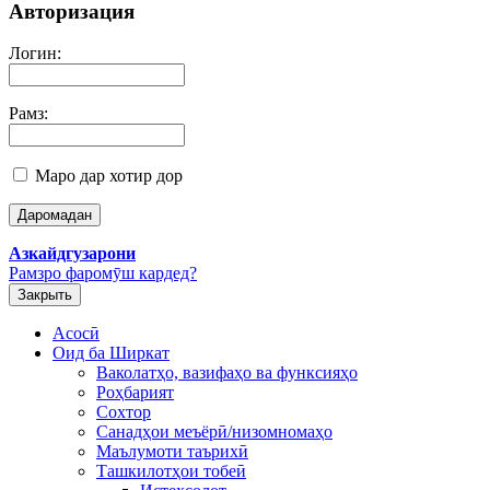
Авторизация
Логин:
Рамз:
Маро дар хотир дор
Азкайдгузарони
Рамзро фаромӯш кардед?
Закрыть
Асосӣ
Оид ба Ширкат
Ваколатҳо, вазифаҳо ва функсияҳо
Роҳбарият
Сохтор
Санадҳои меъёрӣ/низомномаҳо
Маълумоти таърихӣ
Ташкилотҳои тобеӣ