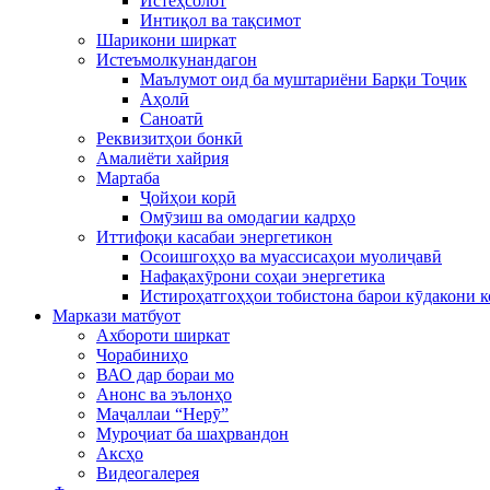
Истеҳсолот
Интиқол ва тақсимот
Шарикони ширкат
Истеъмолкунандагон
Маълумот оид ба муштариёни Барқи Тоҷик
Аҳолӣ
Саноатӣ
Реквизитҳои бонкӣ
Амалиёти хайрия
Мартаба
Ҷойҳои корӣ
Омӯзиш ва омодагии кадрҳо
Иттифоқи касабаи энергетикон
Осоишгоҳҳо ва муассисаҳои муолиҷавӣ
Нафақахӯрони соҳаи энергетика
Истироҳатгоҳҳои тобистона барои кӯдакони 
Маркази матбуот
Ахбороти ширкат
Чорабиниҳо
ВАО дар бораи мо
Анонс ва эълонҳо
Маҷаллаи “Нерӯ”
Муроҷиат ба шаҳрвандон
Аксҳо
Видеогалерея