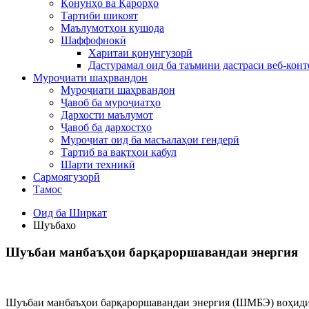
Қонунҳо ва Қарорҳо
Тартиби шикоят
Маълумотҳои кушода
Шаффофнокӣ
Харитаи қонунгузорӣ
Дастурамал оид ба таъмини дастраси веб-конт
Муроҷиати шаҳрвандон
Муроҷиати шаҳрвандон
Ҷавоб ба муроҷиатҳо
Дархости маълумот
Ҷавоб ба дархостҳо
Муроҷиат оид ба масъалаҳои гендерӣ
Тартиб ва вақтҳои қабул
Шарти техникӣ
Сармоягузорӣ
Тамос
Оид ба Ширкат
Шуъбахо
Шуъбаи манбаъҳои барқароршавандаи энергия
Шуъбаи манбаъҳои барқароршавандаи энергия (ШМБЭ) воҳиди 