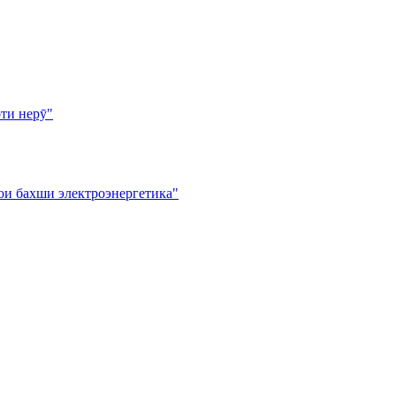
ти нерӯ"
ои бахши электроэнергетика"