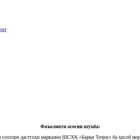
ент
Фаъолияти асосии шуъба:
сохтори дастгоҳи марказии ШСХК «Барқи Тоҷик» ба ҳисоб мер