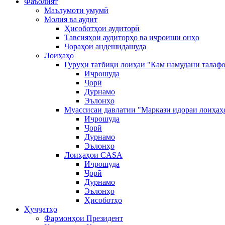
Фаъолият
Маълумоти умумӣ
Молия ва аудит
Ҳисоботҳои аудиторӣ
Тавсияҳои аудиторҳо ва иҷроиши онҳо
Чораҳои андешидашуда
Лоиҳаҳо
Гуруҳи татбиқи лоиҳаи "Кам намудани талафо
Иҷрошуда
Ҷорӣ
Дурнамо
Эълонҳо
Муассисаи давлатии "Маркази идораи лоиҳаҳ
Иҷрошуда
Ҷорӣ
Дурнамо
Эълонҳо
Лоиҳаҳои CASA
Иҷрошуда
Ҷорӣ
Дурнамо
Эълонҳо
Ҳисоботҳо
Ҳуҷҷатҳо
Фармонҳои Президент