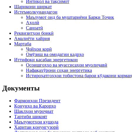
Интиқол ва тақсимот
Шарикони ширкат
Истеъмолкунандагон
Маълумот оид ба муштариёни Барқи Тоҷик
Аҳолӣ
Саноатӣ
Реквизитҳои бонкӣ
Амалиёти хайрия
Мартаба
Ҷойҳои корӣ
Омӯзиш ва омодагии кадрҳо
Иттифоқи касабаи энергетикон
Осоишгоҳҳо ва муассисаҳои муолиҷавӣ
Нафақахӯрони соҳаи энергетика
Истироҳатгоҳҳои тобистона барои кӯдакони корман
Документы
Фармонҳои Президент
Қонунҳо ва Қарорҳо
Шаклҳои муроҷиат
Тартиби шикоят
Маълумотҳои кушода
Харитаи қонунгузорӣ