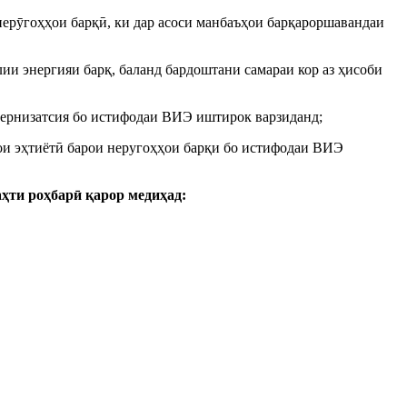
ерӯгоҳҳои барқӣ, ки дар асоси манбаъҳои барқароршавандаи
и энергияи барқ, баланд бардоштани самараи кор аз ҳисоби
одернизатсия бо истифодаи ВИЭ иштирок варзиданд;
ҳои эҳтиётӣ барои неругоҳҳои барқи бо истифодаи ВИЭ
ҳти роҳбарӣ қарор медиҳад: