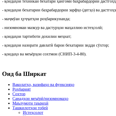
- қоидаҳои техникаи бехатарӣ ҳангоми баҳрабардории дастгоҳҳ
- қоидаҳои бехатарии баҳрабардории зарфҳо (дегҳо) ва дастгоҳ
- маҷмӯаи ҳуҷҷатҳои роҳбарикунанда;
- низомномаи мазкур ва дастурҳои маҳаллию истеҳсолӣ;
- қоидаҳои тартиботи дохилии меҳнат;
- қоидаҳои назорати давлатӣ барои бехатарии зидди сӯхтор;
- қоидаҳо ва меъёрҳои сохтмон (СНИП-3-4-80).
Оид ба Ширкат
Ваколатҳо, вазифаҳо ва функсияҳо
Роҳбарият
Сохтор
Санадҳои меъёрӣ/низомномаҳо
Маълумоти таърихӣ
Ташкилотҳои тобеӣ
Истеҳсолот