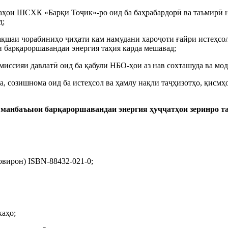
аҳои ШСХК «Барқи Тоҷик»-ро оид ба баҳрабардорӣ ва таъмирӣ н
д;
қшаи чорабиниҳо ҷиҳати кам намудани хароҷоти ғайри истеҳсоли
и барқароршавандаи энергия таҳия карда мешавад;
омиссияи давлатӣ оид ба қабули НБО-ҳои аз нав сохташуда ва м
, созишнома оид ба истеҳсол ва ҳамлу нақли таҷҳизотҳо, қисм
манбаъыои барқароршавандаи энергия ҳуҷҷатҳои зеринро та
овирон) ISBN-88432-021-0;
каҳо;