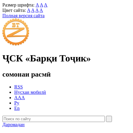
Размер шрифта:
A
A
A
Цвет сайта:
A
A
A
A
Полная версия сайта
ҶСК «Барқи Тоҷик»
сомонаи расмӣ
RSS
Нусхаи мобилӣ
AAA
Ру
En
Даромадан