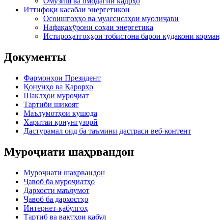
Омӯзиш ва омодагии кадрҳо
Иттифоқи касабаи энергетикон
Осоишгоҳҳо ва муассисаҳои муолиҷавӣ
Нафақахӯрони соҳаи энергетика
Истироҳатгоҳҳои тобистона барои кӯдакони корман
Документы
Фармонҳои Президент
Қонунҳо ва Қарорҳо
Шаклҳои муроҷиат
Тартиби шикоят
Маълумотҳои кушода
Харитаи қонунгузорӣ
Дастурамал оид ба таъмини дастраси веб-контент
Муроҷиати шаҳрвандон
Муроҷиати шаҳрвандон
Ҷавоб ба муроҷиатҳо
Дархости маълумот
Ҷавоб ба дархостҳо
Интернет-қабулгоҳ
Тартиб ва вақтҳои қабул