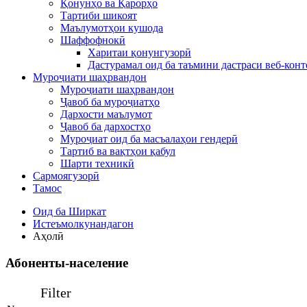
Қонунҳо ва Қарорҳо
Тартиби шикоят
Маълумотҳои кушода
Шаффофнокӣ
Харитаи қонунгузорӣ
Дастурамал оид ба таъмини дастраси веб-конт
Муроҷиати шаҳрвандон
Муроҷиати шаҳрвандон
Ҷавоб ба муроҷиатҳо
Дархости маълумот
Ҷавоб ба дархостҳо
Муроҷиат оид ба масъалаҳои гендерӣ
Тартиб ва вақтҳои қабул
Шарти техникӣ
Сармоягузорӣ
Тамос
Оид ба Ширкат
Истеъмолкунандагон
Аҳолӣ
Абоненты-население
Filter