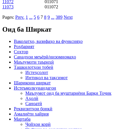
11072
011071
11073
011072
Pages:
Prev.
1
...
5
6
7
8
9
...
389
Next
Оид ба Ширкат
Ваколатҳо, вазифаҳо ва функсияҳо
Роҳбарият
Сохтор
Санадҳои меъёрӣ/низомномаҳо
Маълумоти таърихӣ
Ташкилотҳои тобеӣ
Истеҳсолот
Интиқол ва тақсимот
Шарикони ширкат
Истеъмолкунандагон
Маълумот оид ба муштариёни Барқи Тоҷик
Аҳолӣ
Саноатӣ
Реквизитҳои бонкӣ
Амалиёти хайрия
Мартаба
Ҷойҳои корӣ