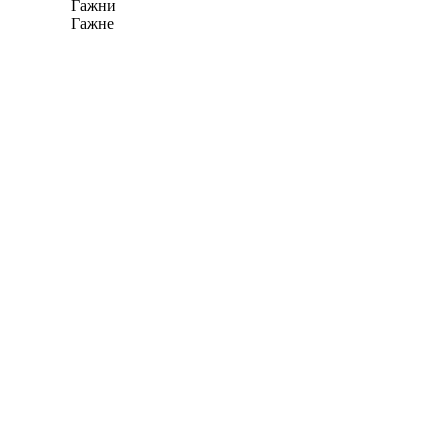
Гажни
Гажне