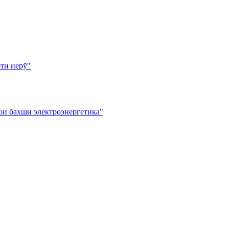
ти нерӯ"
ои бахши электроэнергетика"