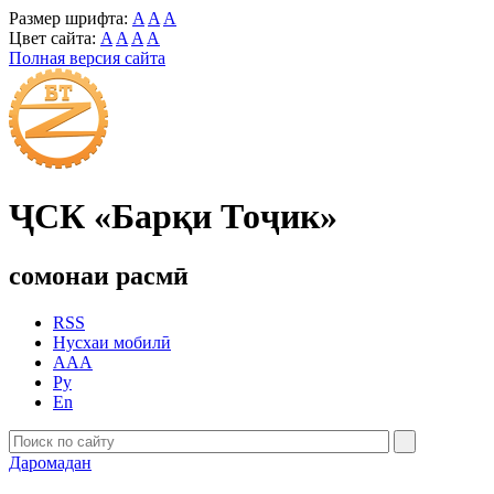
Размер шрифта:
A
A
A
Цвет сайта:
A
A
A
A
Полная версия сайта
ҶСК «Барқи Тоҷик»
сомонаи расмӣ
RSS
Нусхаи мобилӣ
AAA
Ру
En
Даромадан