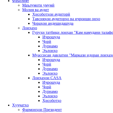
Фаъолият
Маълумоти умумӣ
Молия ва аудит
Ҳисоботҳои аудиторӣ
Тавсияҳои аудиторҳо ва иҷроиши онҳо
Чораҳои андешидашуда
Лоиҳаҳо
Гуруҳи татбиқи лоиҳаи "Кам намудани талафо
Иҷрошуда
Ҷорӣ
Дурнамо
Эълонҳо
Муассисаи давлатии "Маркази идораи лоиҳаҳ
Иҷрошуда
Ҷорӣ
Дурнамо
Эълонҳо
Лоиҳаҳои CASA
Иҷрошуда
Ҷорӣ
Дурнамо
Эълонҳо
Ҳисоботҳо
Ҳуҷҷатҳо
Фармонҳои Президент