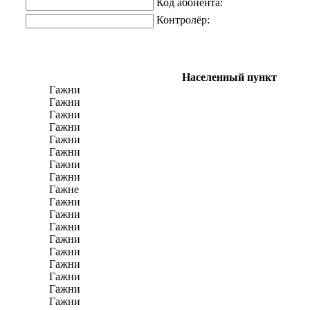
Код абонента:
Контролёр:
Населенный пункт
Гажни
Гажни
Гажни
Гажни
Гажни
Гажни
Гажни
Гажни
Гажне
Гажни
Гажни
Гажни
Гажни
Гажни
Гажни
Гажни
Гажни
Гажни