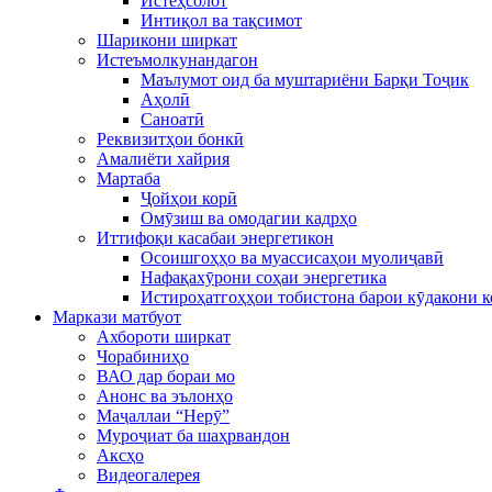
Истеҳсолот
Интиқол ва тақсимот
Шарикони ширкат
Истеъмолкунандагон
Маълумот оид ба муштариёни Барқи Тоҷик
Аҳолӣ
Саноатӣ
Реквизитҳои бонкӣ
Амалиёти хайрия
Мартаба
Ҷойҳои корӣ
Омӯзиш ва омодагии кадрҳо
Иттифоқи касабаи энергетикон
Осоишгоҳҳо ва муассисаҳои муолиҷавӣ
Нафақахӯрони соҳаи энергетика
Истироҳатгоҳҳои тобистона барои кӯдакони 
Маркази матбуот
Ахбороти ширкат
Чорабиниҳо
ВАО дар бораи мо
Анонс ва эълонҳо
Маҷаллаи “Нерӯ”
Муроҷиат ба шаҳрвандон
Аксҳо
Видеогалерея