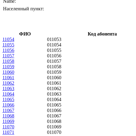
Name:
Населенный пункт:
ФИО
Код абонента
11054
011053
11055
011054
11056
011055
11057
011056
11058
011057
11059
011058
11060
011059
11061
011060
11062
011061
11063
011062
11064
011063
11065
011064
11066
011065
11067
011066
11068
011067
11069
011068
11070
011069
11071
011070