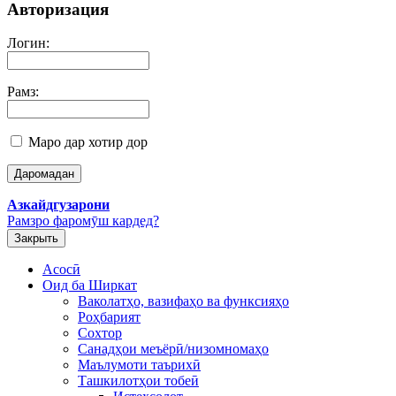
Авторизация
Логин:
Рамз:
Маро дар хотир дор
Азкайдгузарони
Рамзро фаромӯш кардед?
Закрыть
Асосӣ
Оид ба Ширкат
Ваколатҳо, вазифаҳо ва функсияҳо
Роҳбарият
Сохтор
Санадҳои меъёрӣ/низомномаҳо
Маълумоти таърихӣ
Ташкилотҳои тобеӣ