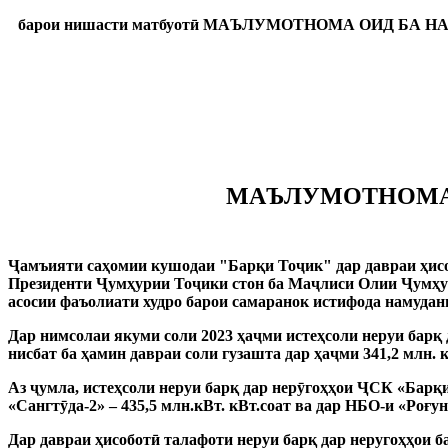
барои нишасти матбуотӣ
МАЪЛУМОТНОМА ОИД БА Н
МАЪЛУМОТНОМА 
Ҷамъияти саҳомии кушодаи "Барқи Тоҷик" дар давраи ҳис
Президенти Ҷумҳурии Тоҷики стон ба Маҷлиси Олии Ҷумҳур
асосии фаъолиати худро барои самаранок истифода намудан
Дар нимсолаи якуми соли 2023 ҳаҷми истеҳсоли неруи барқ 
нисбат ба ҳамин давраи соли гузашта дар ҳаҷми 341,2 млн.
Аз ҷумла, истеҳсоли неруи барқ ​​дар нерӯгоҳҳои ҶСК «Барқи
«Сангтӯда-2» – 435,5 млн.кВт.
кВт.соат ва дар НБО-и «Роғун
Дар давраи ҳисоботӣ талафоти неруи барқ ​​дар неругоҳҳои