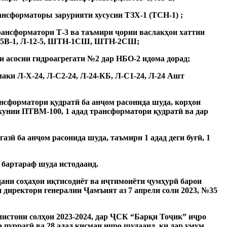
ансформаторы зарурияти хусусии ТЗХ-1 (ТСН-1) ;
ансформатори Т-3 ва таъмири ҷории васлакҳои хаттии
 Л-5В-1, Л-12-5, ШТН-1СШ, ШТН-2СШ;
 асосии гидроагрегати №2 дар НБО-2 идома дорад;
ки Л-Х-24, Л-С2-24, Л-24-КБ, Л-С1-24, Л-24 Ашт
рансформатори қудратӣ ба анҷом расонида шуда, корҳои
мкунии ПТВМ-100, 1 адад трансформатори қудратӣ ва дар
газӣ ба анҷом расонида шуда, таъмири 1 адад деги буғӣ, 1
 бартараф шуда истодаанд.
дани соҳаҳои иқтисодиёт ва иҷтимоиёти ҷумҳурӣ барои
директори генералии Ҷамъият аз 7 апрели соли 2023, №35
истони солҳои 2023-2024, дар ҶСК “Барқи Тоҷик” иҷро
 пуррагӣ ва 28 адад қисман иҷро шудаанд, ки дар умум