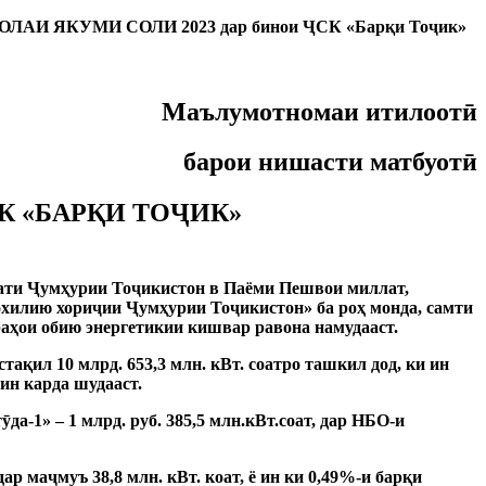
ОЛАИ ЯКУМИ СОЛИ 2023
дар бинои ҶСК «Барқи Тоҷик»
Маълумотномаи итилоотӣ
барои нишасти матбуотӣ
 «БАРҚИ ТОҶИК»
мати Ҷумҳурии Тоҷикистон в Паёми Пешвои миллат,
охилию хориҷии Ҷумҳурии Тоҷикистон» ба роҳ монда, самти
раҳои обию энергетикии кишвар равона намудааст.
устақил 10 млрд.
653,3 млн.
кВт.
соатро ташкил дод, ки ин
мин карда шудааст.
ӯда-1» – 1 млрд. руб.
385,5 млн.кВт.соат, дар НБО-и
дар маҷмуъ 38,8 млн.
кВт.
коат, ё ин ки 0,49%-и барқи