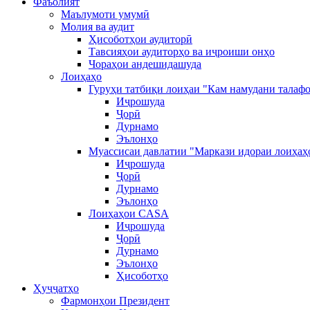
Фаъолият
Маълумоти умумӣ
Молия ва аудит
Ҳисоботҳои аудиторӣ
Тавсияҳои аудиторҳо ва иҷроиши онҳо
Чораҳои андешидашуда
Лоиҳаҳо
Гуруҳи татбиқи лоиҳаи "Кам намудани талафо
Иҷрошуда
Ҷорӣ
Дурнамо
Эълонҳо
Муассисаи давлатии "Маркази идораи лоиҳаҳ
Иҷрошуда
Ҷорӣ
Дурнамо
Эълонҳо
Лоиҳаҳои CASA
Иҷрошуда
Ҷорӣ
Дурнамо
Эълонҳо
Ҳисоботҳо
Ҳуҷҷатҳо
Фармонҳои Президент