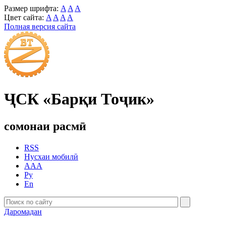
Размер шрифта:
A
A
A
Цвет сайта:
A
A
A
A
Полная версия сайта
ҶСК «Барқи Тоҷик»
сомонаи расмӣ
RSS
Нусхаи мобилӣ
AAA
Ру
En
Даромадан