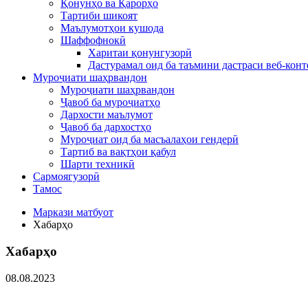
Қонунҳо ва Қарорҳо
Тартиби шикоят
Маълумотҳои кушода
Шаффофнокӣ
Харитаи қонунгузорӣ
Дастурамал оид ба таъмини дастраси веб-конт
Муроҷиати шаҳрвандон
Муроҷиати шаҳрвандон
Ҷавоб ба муроҷиатҳо
Дархости маълумот
Ҷавоб ба дархостҳо
Муроҷиат оид ба масъалаҳои гендерӣ
Тартиб ва вақтҳои қабул
Шарти техникӣ
Сармоягузорӣ
Тамос
Маркази матбуот
Хабарҳо
Хабарҳо
08.08.2023