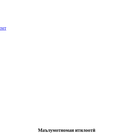
ент
Маълумотномаи итилоотӣ