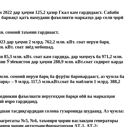
 2022 дар ҳаҷми 125,2 ҳазор Гкал кам гардидааст.
Сабаби
н барвақт қатъ намудани фаъолияти марказҳо дар соли ҷорӣ
лн.
сомонӣ таъмин гардиааст.
023 дар ҳаҷми 2 млрд.
762,2 млн.
кВт.
соат неруи барқ ​​
лн.
кВт.
соат зиёд мебошад.
и 85,3 млн.
кВт.
соат кам гардида, дар маҷмуъ ба 971,2 млн.
рии Ӯзбекистон дар ҳаҷми 288,9 млн.
кВт.соат содирот карда
 млн.
сомонӣ неруи барқ ​​ба фурӯш баровардааст, аз ҷумла ба
арқ» – 9 млрд.
117,5 млн.кВт.соат ба маблағи 1 млрд.
388,2
однокии фаъолиати неругоҳҳои барқи обӣ ва марказҳои
нӣ иҷро гардиданд.
қшаи тасдиқгардидаи солона гузаронида шудаанд.
Аз ҷумла:
оагрегаты №5, №6, таъмири ҷории васлакҳои генераторы
аъмири ҷории автотрансформаторҳои АТ-1, АТ-2;