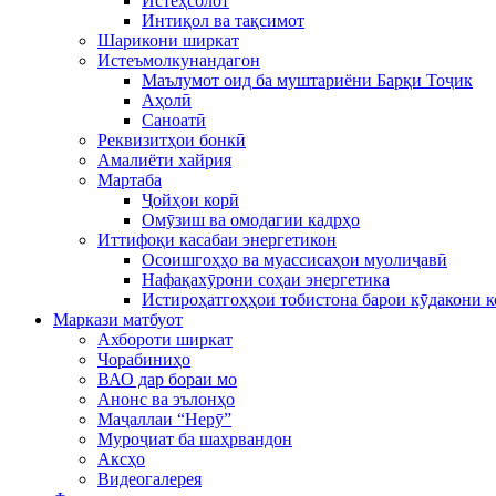
Истеҳсолот
Интиқол ва тақсимот
Шарикони ширкат
Истеъмолкунандагон
Маълумот оид ба муштариёни Барқи Тоҷик
Аҳолӣ
Саноатӣ
Реквизитҳои бонкӣ
Амалиёти хайрия
Мартаба
Ҷойҳои корӣ
Омӯзиш ва омодагии кадрҳо
Иттифоқи касабаи энергетикон
Осоишгоҳҳо ва муассисаҳои муолиҷавӣ
Нафақахӯрони соҳаи энергетика
Истироҳатгоҳҳои тобистона барои кӯдакони 
Маркази матбуот
Ахбороти ширкат
Чорабиниҳо
ВАО дар бораи мо
Анонс ва эълонҳо
Маҷаллаи “Нерӯ”
Муроҷиат ба шаҳрвандон
Аксҳо
Видеогалерея