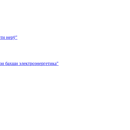
ти нерӯ"
ои бахши электроэнергетика"