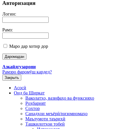
Авторизация
Логин:
Рамз:
Маро дар хотир дор
Азкайдгузарони
Рамзро фаромӯш кардед?
Закрыть
Асосӣ
Оид ба Ширкат
Ваколатҳо, вазифаҳо ва функсияҳо
Роҳбарият
Сохтор
Санадҳои меъёрӣ/низомномаҳо
Маълумоти таърихӣ
Ташкилотҳои тобеӣ