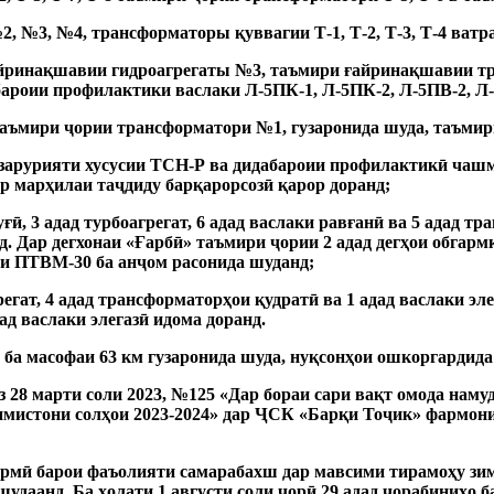
, №3, №4, трансформаторы қуввагии Т-1, Т-2, Т-3, Т-4 ватр
айринақшавии гидроагрегаты №3, таъмири ғайринақшавии тр
бароии профилактики васлаки Л-5ПК-1, Л-5ПК-2, Л-5ПВ-2,
аъмири ҷории трансформатори №1, гузаронида шуда, таъмири
арурияти хусусии ТСН-Р ва дидабароии профилактикӣ чашма
ар марҳилаи таҷдиду барқарорсозӣ қарор доранд;
ӣ, 3 адад турбоагрегат, 6 адад васлаки равғанӣ ва 5 адад т
д. Дар дегхонаи «Ғарбӣ» таъмири ҷории 2 адад дегҳои обгар
ии ПТВМ-30 ба анҷом расонида шуданд;
регат, 4 адад трансформаторҳои қудратӣ ва 1 адад васлаки эле
ад васлаки элегазӣ идома доранд.
а масофаи 63 км гузаронида шуда, нуқсонҳои ошкоргардида
 28 марти соли 2023, №125 «Дар бораи сари вақт омода наму
мистони солҳои 2023-2024» дар ҶСК «Барқи Тоҷик» фармони 
армӣ барои фаъолияти самарабахш дар мавсими тирамоҳу зим
даанд. Ба ҳолати 1 августи соли ҷорӣ 29 адад чорабиниҳо ба