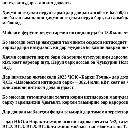
истеҳсолшударо ташкил додааст.
Ҳаҷми истеҳсоли неруи гармӣ дар давраи ҳисоботӣ ба 550,6 
нисбатан камшавии ҳаҷми истеҳсоли неруи барқ ​​ва гармӣ
мебошад.
Маблағи фурӯши неруи гармии интиқолшуда ба 13,8 млн. ч
Бо массади беҳтар намудани таъминоти соҳаҳои иқтисодиёт в
харихардорӣ намудааст, ки дар муқоиса бо ҳамин давраи ним
Ҳаҷми содироти неруи барқ ​​ба хориҷи ҷумҳурӣ ним дарсола
кВт.
коат баробар шуд.
Неруи барқ ​​асосан ба Ҷумҳурии Ис
шуд.
Дар нимсолаи якуми соли 2023 ҶСК «Барқи Тоҷик» дар дохи
ҶСК «Шабакаҳои интиқоли барқ» – 382,4 млн.
кВт.
соат ба
млн.сомонӣ интиқол дода шудааст.
Бо массади таъминудани ҳолати кории иқтидорҳои мавҷуда
барқу гармидиҳии Ҷамъият, корҳои таъмирию бар қарорсозӣ
Дар доираи маблағҳои фонди таъмирӣ дар тамоми зерсохтор
– дар НБО-и Норак таъмири асосии гидроагрегаты №2, таъ
ВГ-2, ВГ-3, ВГ-5, ВГ- 6, таъмири миёнаи трансформатори Т-