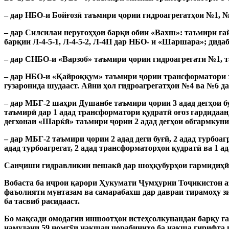
– дар НБО-и Бойғозӣ таъмири ҷории гидроагрегатҳои №1, №2
– дар Силсилаи неругоҳҳои барқи обии «Вахш»: таъмири ғ
барқии Л-4-5-1, Л-4-5-2, Л-4П дар НБО- и «Шаршара»;
дида
– дар СНБО-и «Варзоб» таъмири ҷории гидроагрегати №1, т
– дар НБО-и «Қайроққум» таъмири ҷории трансформатори з
гузаронида шудааст. Айни ҳол гидроагрегатҳои №4 ва №6 д
– дар МБГ-2 шаҳри Душанбе таъмири ҷории 3 адад дегҳои буғ
таъмирӣ дар 1 адад трансформатори қудратӣ оғоз гардидаан
дегхонаи «Шарќӣ» таъмири ҷории 2 адад дегҳои обгармкун
– дар МБГ-2 таъмири ҷории 2 адад деги буғӣ, 2 адад турбоаг
адад турбоагрегат, 2 адад трансформаторҳои қудратӣ ва 1 ад
Санҷиши гидравликии пешакӣ дар шоҳқубурҳои гармидиҳӣ б
Вобаста ба иҷрои қарори Ҳукумати Ҷумҳурии Тоҷикистон аз
фаъолияти мунтазам ва самарабахш дар давраи тирамоҳу зи
ба тасвиб расидааст.
Бо мақсади омодагии иншоотҳои истеҳсолкунандаи барқу г
намудани 59 номгӯи нақшаи чорабиниҳо ба нақша гирифта шу