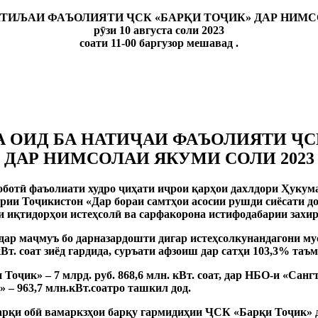
АТИЉАИ ФАЪОЛИЯТИ
ҶСК «БАРҚИ ТОҶИК» ДАР НИМС
рӯзи 10 августа соли 2023
соати 11-00 баргузор мешавад .
ОИД БА НАТИҶАИ ФАЪОЛИЯТИ ҶСК
ДАР НИМСОЛАИ ЯКУМИ СОЛИ 2023
оботӣ фаъолиати худро ҷиҳати иҷрои қарҳои дахлдори Ҳуку
ии Тоҷикистон «Дар бораи самтҳои асосии рушди сиёсати д
и иқтидорҳои истеҳсолӣ ва сарфакорона истифодабарии захи
​​дар маҷмуъ бо дарназардошти дигар истеҳсолкунандагони м
кВт.
соат зиёд гардида, суръати афзоиш дар сатҳи 103,3% таъ
 Тоҷик» – 7 млрд. руб.
868,6 млн.
кВт.
соат, дар НБО-и «Сангт
» – 963,7 млн.кВт.соатро ташкил дод.
 барқи обӣ вамаркзҳои барқу гармидиҳии ҶСК «Барқи Тоҷик» 