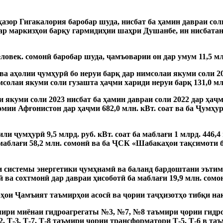
ҳазор Гигакалория баробар шуда, нисбат ба ҳамин давраи соли
 дар маркизҳои барқу гармидиҳии шаҳри Душанбе, ин нисбата
еловек.
сомонӣ баробар шуда, ҷамъоварии он дар умум 11,5 м
а аҳолии ҷумҳурӣ бо неруи барқ ​​дар нимсолаи якуми соли 2
солаи якуми соли гузашта ҳаҷми хариди неруи барқ ​​131,0 м
и якуми соли 2023 нисбат ба ҳамин давраи соли 2022 дар ҳаҷм
ломии Афғонистон дар ҳаҷми 682,0 млн.
кВт.
соат ва ба Ҷумҳу
ли ҷумҳурӣ 9,5 млрд. руб.
кВт.
соат ба маблағи 1 млрд.
446,4
 маблағи 58,2 млн.
сомонӣ ва ба ҶСК «Шабакаҳои тақсимоти б
и системы энергетики ҷумҳнамӣ ва баланд бардоштани эътим
 ва сохтмонӣ дар давраи ҳисоботӣ ба маблағи 19,9 млн.
сомо
ҳои Ҷамъият таъмирҳои асосӣ ва ҷории таҷҳизотҳо тибқи на
мири миёнаи гидроагрегаты №3, №7, №8 таъмири ҷории гидр
2, Т-3, Т-7, Т-8 таъмири ҷории трансформатори Т-5, Т-6 в т