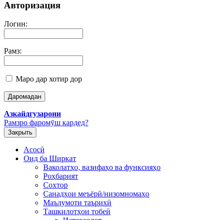
Авторизация
Логин:
Рамз:
Маро дар хотир дор
Азкайдгузарони
Рамзро фаромӯш кардед?
Закрыть
Асосӣ
Оид ба Ширкат
Ваколатҳо, вазифаҳо ва функсияҳо
Роҳбарият
Сохтор
Санадҳои меъёрӣ/низомномаҳо
Маълумоти таърихӣ
Ташкилотҳои тобеӣ