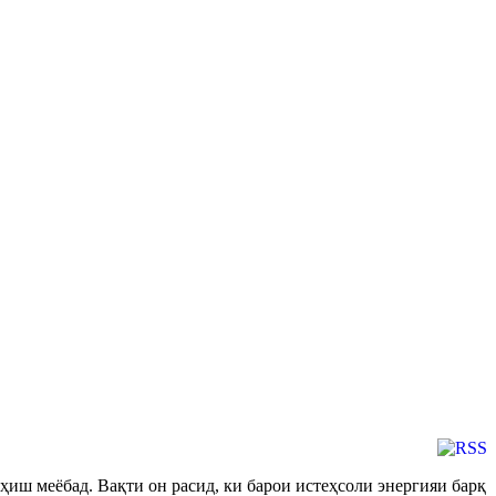
ҳиш меёбад. Вақти он расид, ки барои истеҳсоли энергияи барқ