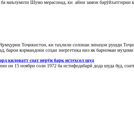
ба маълумоти Шумо мерасонад, ки айни замон барӯйхатгирии 
умҳурии Тоҷикистон, ки таҳлили солонаи зинаҳои рушди Тоҷик
д, барои кормандони соҳаи энергетика низ як барномаи муҳими
рд киловатт соат нерӯи барқ истеҳсол шуд
ини он 15 ноябри соли 1972 ба истифодабарӣ дода шуда буд, соа