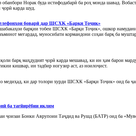
р обанбори Норак буда истифодабарӣ ба роҳ монда шавад. Вобаста
 ҷорӣ карда шуд.
Телефонҳои боварӣ дар ШCXK «Барқи Тоҷик»
и шабакаҳои барқии тобеи ШСХК «Барқи Тоҷик», ошкор намудани
таъминот мегардад, муносибати кормандони соҳаи барқ ба муш
иқоли барқ маҳдудият ҷорӣ карда мешавад, ки ин ҳам барои мар
тикии кишвар, ин тадбир ногузир аст, аз ноилоҷист.
медиҳад, ки дар толори хурди ШСХК «Барқи Тоҷик» оид ба ҷам
нӣ ба тағйирёбии иқлим
и ҷоизаи Бонки Аврупоии Таҷдид ва Рушд (БАТР) оид ба «Муво