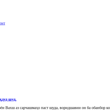
ент
ҳдуд шуд.
рёи Вахш аз сарчашмаҳо паст шуда, воридшавии он ба обанбор ко