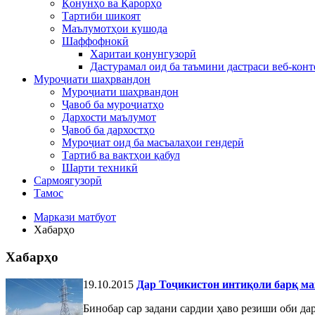
Қонунҳо ва Қарорҳо
Тартиби шикоят
Маълумотҳои кушода
Шаффофнокӣ
Харитаи қонунгузорӣ
Дастурамал оид ба таъмини дастраси веб-конт
Муроҷиати шаҳрвандон
Муроҷиати шаҳрвандон
Ҷавоб ба муроҷиатҳо
Дархости маълумот
Ҷавоб ба дархостҳо
Муроҷиат оид ба масъалаҳои гендерӣ
Тартиб ва вақтҳои қабул
Шарти техникӣ
Сармоягузорӣ
Тамос
Маркази матбуот
Хабарҳо
Хабарҳо
19.10.2015
Дар Тоҷикистон интиқоли барқ ма
Бинобар сар задани сардии ҳаво резиши оби да