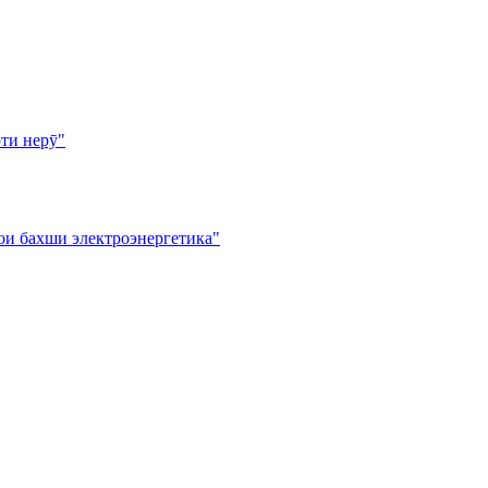
ти нерӯ"
ои бахши электроэнергетика"