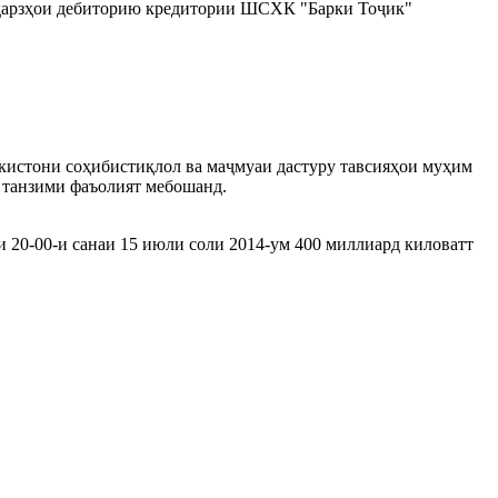
қарзҳои дебиторию кредитории ШСХК "Барки Тоҷик"
истони соҳибистиқлол ва маҷмуаи дастуру тавсияҳои муҳим
 танзими фаъолият мебошанд.
ти 20-00-и санаи 15 июли соли 2014-ум 400 миллиард киловатт