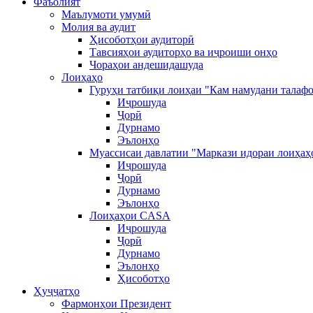
Фаъолият
Маълумоти умумӣ
Молия ва аудит
Ҳисоботҳои аудиторӣ
Тавсияҳои аудиторҳо ва иҷроиши онҳо
Чораҳои андешидашуда
Лоиҳаҳо
Гуруҳи татбиқи лоиҳаи "Кам намудани талафо
Иҷрошуда
Ҷорӣ
Дурнамо
Эълонҳо
Муассисаи давлатии "Маркази идораи лоиҳаҳ
Иҷрошуда
Ҷорӣ
Дурнамо
Эълонҳо
Лоиҳаҳои CASA
Иҷрошуда
Ҷорӣ
Дурнамо
Эълонҳо
Ҳисоботҳо
Ҳуҷҷатҳо
Фармонҳои Президент