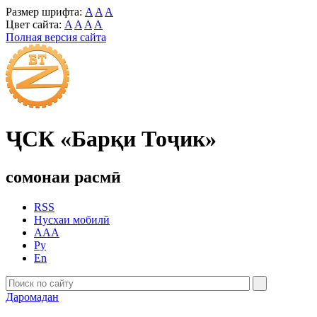
Размер шрифта:
A
A
A
Цвет сайта:
A
A
A
A
Полная версия сайта
ҶСК «Барқи Тоҷик»
сомонаи расмӣ
RSS
Нусхаи мобилӣ
AAA
Ру
En
Даромадан