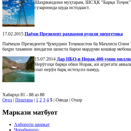
Шаҳрвандони муҳтарам, ШСҲК "Барқи Тоҷик" 
гузаронида шуда истодааст.
17.02.2015
Паёми Президент раҳнамои рушди энергетика
Паёмҳои Президенти Ҷумҳурии Тоҷикистон ба Маҷлиси Олии Ҷ
баҳри таъмини зиндагии шоиста барои мардуми кишвар мебоша
15.07.2014
Дар НБО-и Норак 400-умин миллиа
Нерӯгоҳи барқи обии Норак, ки агрегати аввал
соат нерӯи барқ истеҳсол намуд.
Хабарҳо 81 - 88 аз 88
Оғоз
|
Пештара
|
1
2
3
4
5
| Оянда | Охир
Маркази матбуот
Ахбороти ширкат
Чорабиниҳо