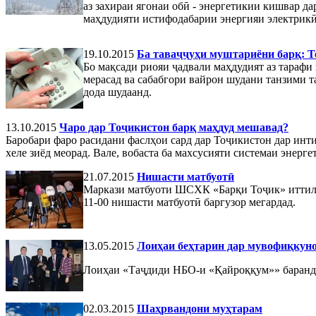
аз захираи ягонаи обӣ - энергетикии кишвар да
маҳдудияти истифодабарии энергияи электрикӣ
19.10.2015
Ба таваҷҷуҳи муштариёни барқ: 
Бо мақсади риояи ҷадвали маҳдудият аз тараф
мерасад ва сабабгори вайрон шудани танзими 
дода шудаанд.
13.10.2015
Чаро дар Тоҷикистон барқ маҳдуд мешавад?
Баробари фаро расидани фаслҳои сард дар Тоҷикистон дар инт
хеле зиёд меорад. Вале, вобаста ба махсусияти системаи энерге
21.07.2015
Нишасти матбуотӣ
Маркази матбуоти ШСХК «Барқи Тоҷик» иттило 
11-00 нишасти матбуотӣ баргузор мегардад.
13.05.2015
Лоиҳаи беҳтарин дар мувофиқкуно
Лоиҳаи «Таҷдиди НБО-и «Қайроққум»» баранда
02.03.2015
Шаҳрвандони муҳтарам