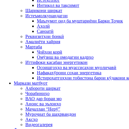
Истеҳсолот
Интиқол ва тақсимот
Шарикони ширкат
Истеъмолкунандагон
Маълумот оид ба муштариёни Барқи Тоҷик
Аҳолӣ
Саноатӣ
Реквизитҳои бонкӣ
Амалиёти хайрия
Мартаба
Ҷойҳои корӣ
Омӯзиш ва омодагии кадрҳо
Иттифоқи касабаи энергетикон
Осоишгоҳҳо ва муассисаҳои муолиҷавӣ
Нафақахӯрони соҳаи энергетика
Истироҳатгоҳҳои тобистона барои кӯдакони 
Маркази матбуот
Ахбороти ширкат
Чорабиниҳо
ВАО дар бораи мо
Анонс ва эълонҳо
Маҷаллаи “Нерӯ”
Муроҷиат ба шаҳрвандон
Аксҳо
Видеогалерея