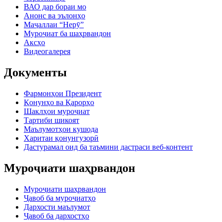
ВАО дар бораи мо
Анонс ва эълонҳо
Маҷаллаи “Нерӯ”
Муроҷиат ба шаҳрвандон
Аксҳо
Видеогалерея
Документы
Фармонҳои Президент
Қонунҳо ва Қарорҳо
Шаклҳои муроҷиат
Тартиби шикоят
Маълумотҳои кушода
Харитаи қонунгузорӣ
Дастурамал оид ба таъмини дастраси веб-контент
Муроҷиати шаҳрвандон
Муроҷиати шаҳрвандон
Ҷавоб ба муроҷиатҳо
Дархости маълумот
Ҷавоб ба дархостҳо