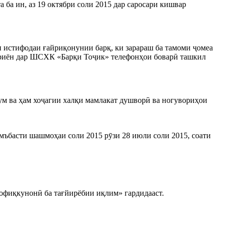
 ба ин, аз 19 октябри соли 2015 дар саросари кишвар
 истифодаи ғайриқонунии барқ, ки зарараш ба тамоми ҷомеа
тариён дар ШСХК «Барқи Тоҷик» телефонҳои боварӣ ташкил
дум ва ҳам хоҷагии халқи мамлакат душворӣ ва ногувориҳои
ъбасти шашмоҳаи соли 2015 рӯзи 28 июли соли 2015, соати
фиқкунонӣ ба тағйирёбии иқлим» гардидааст.