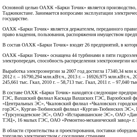
Основной целью ОАХК «Барки Точик» является производство, т
Таджикистане. Занимается вопросами эксплуатации электрическ
государстве.
ОАХК «Барки Точик» является держателем, переданного правит
право владения, пользования, распоряжения имуществом предп
В состав ОАХК «Барки Точик» входят 26 предприятий, в которы
ОАХК «Барки Точик» оснащена 44 турбинами в пяти гидроэлект
электропередач, способность распределения электроэнергии ко
Выработка электроэнергии за 2007 год достигла 17340,34 млн кВт.
2012 г. – 16790,294 млн.кВт.ч., 2013 г. – 16926,975 млн.кВт.ч., 
245,661 тыс. Гкал, 2010 г. – 58,713 тыс. Гкал, 2011 г. – 97,040 т
В составе ОАХК «Барки Точик» находятся следующие предпри
ГЭС, Вахшский филиал Каскада Вахшских ГЭС, Варзобский ф
«Центральных ЭС», Чкаловский филиал «Чкаловских городск
горЭС», Курган-Тюбинский филиал «Курган-Тюбинских ЭС»,
«Турсунзадевские ЭС», ОАО «Истаравшанские ЭС», ОАО «Дан
ТЭЦ», 16 малых ГЭС, ОАО «Ремонтно-механический завод» г. В
В области строительства и проектирования, поставки оборудо
торговлю электричеством с соседними странами.