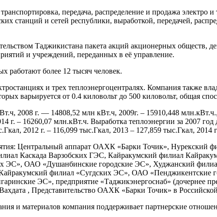
ранспортировка, передача, распределение и продажа электро и
их станций и сетей республики, выработкой, передачей, распре
ельством Таджикистана пакета акций акционерных обществ, дей
риятий и учреждений, переданных в еë управление.
х работают более 12 тысяч человек.
ростанциях и трех теплоэнергоцентралях. Компания также влад
торых варьируется от 0.4 киловольт до 500 киловольт, общая спо
ч, 2008 г. — 14808,52 млн кВт.ч, 2009г. – 15910,448 млн.кВт.ч., 2
2014 г. – 16260,07 млн.кВт.ч. Выработка теплоэнергии за 2007 год д
ыс.Гкал, 2012 г. – 116,099 тыс.Гкал, 2013 – 127,859 тыс.Гкал, 2014 г
ятия: Центральный аппарат ОАХК «Барки Точик», Нурекский ф
илиал Каскада Варзобских ГЭС, Кайракумский филиал Кайрак
их ЭС», ОАО «Душанбинские городские ЭС», Худжанский фили
 Кайракумский филиал «Сугдских ЭС», ОАО «Пенджикентские
гаринские ЭС», предприятие «Таджикэнергоснаб» (дочернее п
ахдата , Представительство ОАХК «Барки Точик» в Российской 
вания и материалов компания поддерживает партнерские отношен