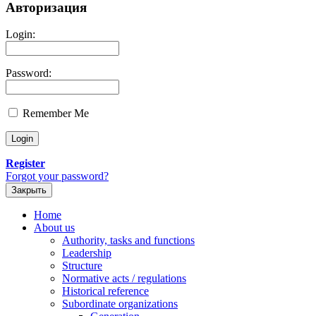
Авторизация
Login:
Password:
Remember Me
Register
Forgot your password?
Закрыть
Home
About us
Authority, tasks and functions
Leadership
Structure
Normative acts / regulations
Historical reference
Subordinate organizations