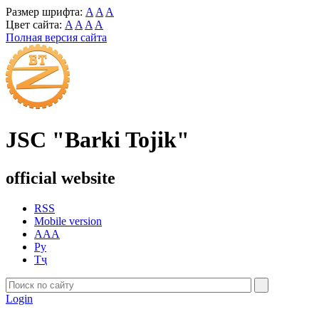
Размер шрифта:
A
A
A
Цвет сайта:
A
A
A
A
Полная версия сайта
JSC "Barki Tojik"
official website
RSS
Mobile version
AAA
Ру
Тҷ
Login