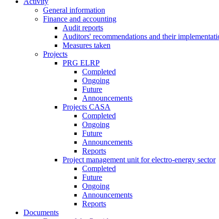
Activity
General information
Finance and accounting
Audit reports
Auditors' recommendations and their implementati
Measures taken
Projects
PRG ELRP
Completed
Ongoing
Future
Announcements
Projects CASA
Completed
Ongoing
Future
Announcements
Reports
Project management unit for electro-energy sector
Completed
Future
Ongoing
Announcements
Reports
Documents