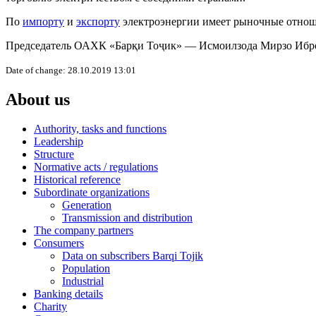
По
импорту
и
экспорту
электроэнергии имеет рыночные отнош
Председатель ОАХК «Барқи Тоҷик» — Исмоилзода Мирзо Иб
Date of change: 28.10.2019 13:01
About us
Authority, tasks and functions
Leadership
Structure
Normative acts / regulations
Historical reference
Subordinate organizations
Generation
Transmission and distribution
The company partners
Consumers
Data on subscribers Barqi Tojik
Population
Industrial
Banking details
Charity