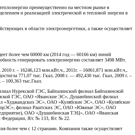
 теплоэнергии преимущественно на местном рынке в
делением и реализацией электрической и тепловой энергии в
ствующих в области электроэнергетики, а также осуществляет
еет более чем 60000 км (2014 год — 60166 км) линий
собность генерировать электроэнергию составляет 3498 МВт.
010 г. – 16246,123 млн.кВт.ч., 2011г. – 16061,871 млн.кВт.ч.,
остигла 771,07 тыс. Гкал, 2008 г. — 492,430 тыс. Гкал, 2009 г. –
. – 100,363 тыс.Гкал.
илиал Нурекской ГЭС, Байпазинский филиал Байпазинской
умской ГЭС, ОАО «Яванские ЭС», Душанбинский филиал
ал «Худжандских ЭС», ОАО «Кулябские ЭС», ОАО «Кулябские
 горЭС», филиал Раштских ЭС, ОАО «Южные ЭС», ОАО
редприятие), ОАО «Душанбинская ТЭЦ», ОАО «Яванская
Федерации, Я/с № 133, Я/с № 22.
ия более чем с 12 странами. Компания также осуществляет